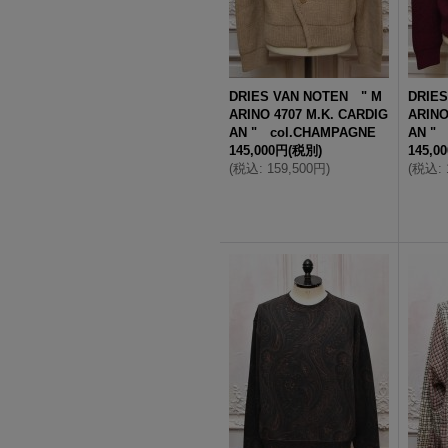
DRIES VAN NOTEN " M
DRIE
ARINO 4707 M.K. CARDIG
ARINO
AN " col.CHAMPAGNE
AN "
145,000円
(税別)
145,0
(
税込
:
159,500円
)
(
税込
: