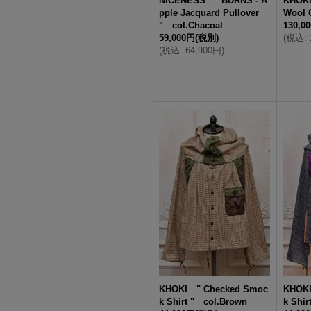
NICENESS " BURNS - A
KHOKI
pple Jacquard Pullover
Wool 
" col.Chacoal
130,0
59,000円
(税別)
(
税込
:
(
税込
:
64,900円
)
KHOKI " Checked Smoc
KHOKI
k Shirt " col.Brown
k Shir