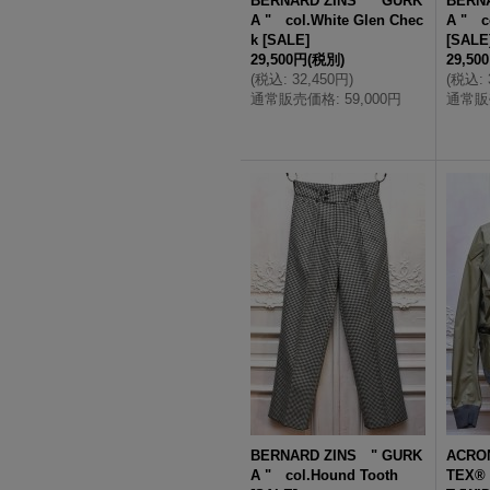
BERNARD ZINS " GURK
BERN
A " col.White Glen Chec
A " c
k
[
SALE
]
[
SALE
29,500円
(税別)
29,50
(
税込
:
32,450円
)
(
税込
:
通常販売価格
:
59,000円
通常販
BERNARD ZINS " GURK
ACRO
A " col.Hound Tooth
TEX®