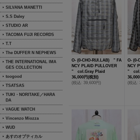
SILVANA MANETTI
S.S Daley
STUDIO AR
TACOMA FUJI RECORDS
T.T
The DUFFER N NEPHEWS
O- (0-CHO-RUI.LAB) " FA
O- (0
THE INTERNATIONAL IMA
NCY PLAID PULLOVER
NCY 
GES COLLECTION
" col.Gray Plaid
" col
toogood
36,000円
(税別)
36,00
(
税込
:
39,600円
)
(
税込
:
TSATSAS
TUKI・NORITAKE／HARA
DA
VAGUE WATCH
Vincenzo Miozza
WUD
あすのオプティカル