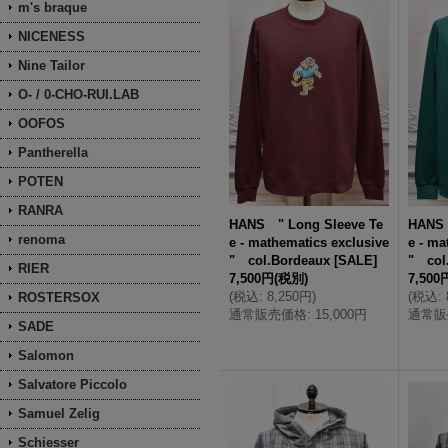
m's braque
NICENESS
Nine Tailor
O- / 0-CHO-RUI.LAB
OOFOS
Pantherella
POTEN
RANRA
HANS " Long Sleeve Te
HANS 
renoma
e - mathematics exclusive
e - ma
" col.Bordeaux
[
SALE
]
" col
RIER
7,500円
(税別)
7,500
(
税込
:
8,250円
)
(
税込
:
ROSTERSOX
通常販売価格
:
15,000円
通常販
SADE
Salomon
Salvatore Piccolo
Samuel Zelig
Schiesser