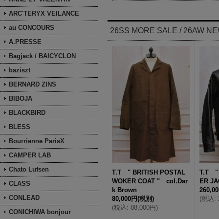
ARC'TERYX VEILANCE
au CONCOURS
26SS MORE SALE / 26AW N
A.PRESSE
Bagjack / BAICYCLON
baziszt
BERNARD ZINS
BIBOJA
BLACKBIRD
BLESS
Bourrienne ParisX
CAMPER LAB
Chato Lufsen
T.T " BRITISH POSTAL
T.T "
WOKER COAT " col.Dar
ER JA
CLASS
k Brown
260,0
CONLEAD
80,000円
(税別)
(
税込
:
(
税込
:
88,000円
)
CONICHIWA bonjour