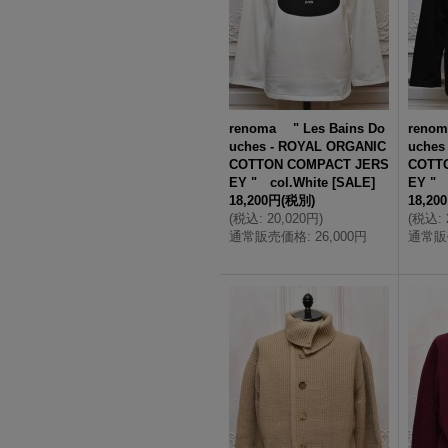
renoma " Les Bains Do
renom
uches - ROYAL ORGANIC
uches
COTTON COMPACT JERS
COTT
EY " col.White
[
SALE
]
EY " 
18,200円
(税別)
18,20
(
税込
:
20,020円
)
(
税込
:
通常販売価格
:
26,000円
通常販