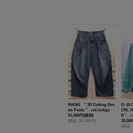
KHOKI " 3D Cutting Den
O- (0
im Pants " col.Indigo
CRL O
51,000円
(税別)
R " c
(
税込
:
56,100円
)
32,00
(
税込
: