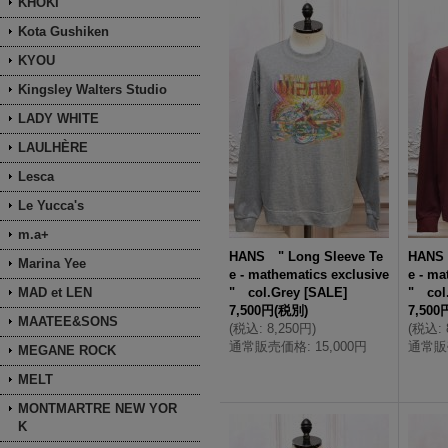
KHOKI
Kota Gushiken
KYOU
Kingsley Walters Studio
LADY WHITE
LAULHÈRE
Lesca
Le Yucca's
m.a+
HANS " Long Sleeve Te
HANS 
Marina Yee
e - mathematics exclusive
e - ma
MAD et LEN
" col.Grey
[
SALE
]
" col
7,500円
(税別)
7,500
MAATEE&SONS
(
税込
:
8,250円
)
(
税込
:
通常販売価格
:
15,000円
通常販
MEGANE ROCK
MELT
MONTMARTRE NEW YOR
K