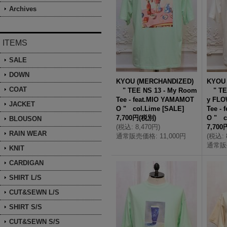
Archives
ITEMS
SALE
DOWN
KYOU (MERCHANDIZED)
KYOU
COAT
" TEE NS 13 - My Room
" TEE
Tee - feat.MIO YAMAMOT
y FL
JACKET
O " col.Lime
[
SALE
]
Tee -
7,700円
(税別)
O " c
BLOUSON
(
税込
:
8,470円
)
7,700
RAIN WEAR
通常販売価格
:
11,000円
(
税込
:
通常販
KNIT
CARDIGAN
SHIRT L/S
CUT&SEWN L/S
SHIRT S/S
CUT&SEWN S/S