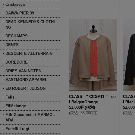
Cristaseya
DAIWA PIER 39
DEAD KENNEDYS CLOTHI
NG
DECHAMPS
DENTS
DESCENTE ALLTERRAIN
DOREDORE
DRIES VAN NOTEN
EASTMOND APPAREL
ED ROBERT JUDSON
CLASS " CCGA11 " co
CLAS
Felisi
l.Beige×Orange
l.Blac
FilMelange
53,000円
(税別)
53,00
(
税込
:
58,300円
)
(
税込
:
F.lli Giacometti / MARMOL
ADA
Fratelli Luigi