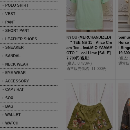
POLO SHIRT
VEST
PANT
SHORT PANT
KYOU (MERCHANDIZED)
Samue
LEATHER SHOES
" TEE NS 15 - Alice Cre
Horse
SNEAKER
am Tee - feat.MIO YAMAM
l Ring
OTO " col.Lime
[
SALE
]
19,60
SANDAL
7,700円
(税別)
(
税込
:
(
税込
:
8,470円
)
通常販
NECK WEAR
通常販売価格
:
11,000円
EYE WEAR
ACCESSORY
CAP / HAT
SOX
BAG
WALLET
WATCH