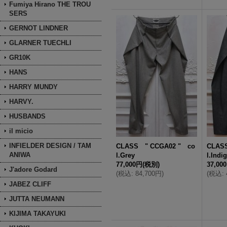
Fumiya Hirano THE TROU
SERS
GERNOT LINDNER
GLARNER TUECHLI
GR10K
HANS
HARRY MUNDY
HARVY.
HUSBANDS
il micio
INFIELDER DESIGN / TAM
CLASS " CCGA02 " co
CLAS
ANIWA
l.Grey
l.Indi
77,000円
(税別)
37,00
J'adore Godard
(
税込
:
84,700円
)
(
税込
:
JABEZ CLIFF
JUTTA NEUMANN
KIJIMA TAKAYUKI