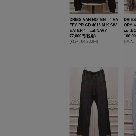
DRIES VAN NOTEN " HA
DRIES
FFY PR GD 4613 M.K.SW
ORY 4
EATER " col.NAVY
col.E
77,000円
(税別)
106,0
(
税込
:
84,700円
)
(
税込
: