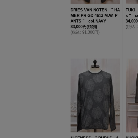
DRIES VAN NOTEN " HA
TUKI 
MER PR GD 4613 M.W. P
s " c
ANTS " col.NAVY
34,00
83,000円
(税別)
(
税込
:
(
税込
:
91,300円
)