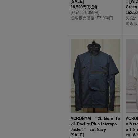
[
SALE
]
T [WID
28,500円
(税別)
Green
(
税込
:
31,350円
)
162,5
通常販売価格
:
57,000円
(
税込
:
通常販
ACRONYM " 2L Gore -Te
ACRON
x® Paclite Plus Interops
n Merc
Jacket " col.Navy
e T Sh
[
SALE
]
col.Wh