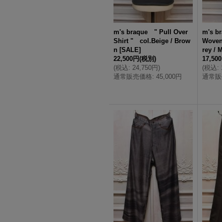
m's braque " Pull Over
m's b
Shirt " col.Beige / Brow
Woven
n
[
SALE
]
rey / 
22,500円
(税別)
17,50
(
税込
:
24,750円
)
(
税込
:
通常販売価格
:
45,000円
通常販