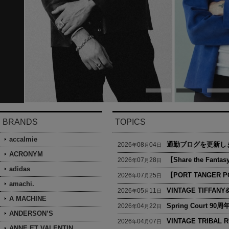
BRANDS
TOPICS
accalmie
通勤ブログを更新し
2026
08
04
年
月
日
ACRONYM
【Share the Fanta
2026
07
28
年
月
日
adidas
【PORT TANGER P
2026
07
25
年
月
日
amachi.
VINTAGE TIFFANY&
2026
05
11
年
月
日
A MACHINE
Spring Court 
2026
04
22
年
月
日
ANDERSON’S
VINTAGE TRIBAL R
2026
04
07
年
月
日
ANNE ET VALENTIN