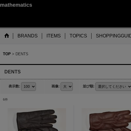
mathematics
BRANDS
ITEMS
TOPICS
SHOPPINGGUI
TOP
>
DENTS
DENTS
表示数
:
画像
:
並び順
:
6
件