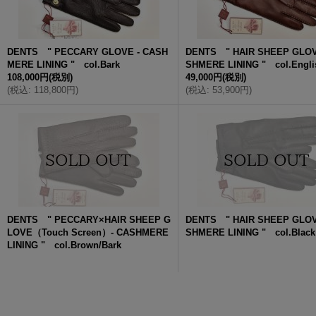
DENTS " PECCARY GLOVE - CASH
DENTS " HAIR SHEEP GLOV
MERE LINING " col.Bark
SHMERE LINING " col.Engli
108,000円
(税別)
49,000円
(税別)
(
税込
:
118,800円
)
(
税込
:
53,900円
)
DENTS " PECCARY×HAIR SHEEP G
DENTS " HAIR SHEEP GLOV
LOVE（Touch Screen）- CASHMERE
SHMERE LINING " col.Black
LINING " col.Brown/Bark