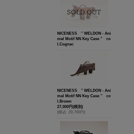
NICENESS " WELDON - Ani
mal Motif NN Key Case " co
l.Cognac
NICENESS " WELDON - Ani
mal Motif NN Key Case " co
l.Brown
27,000円
(税別)
(
税込
:
29,700円
)