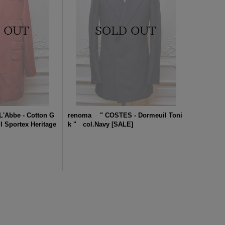
'Abbe - Cotton G
renoma " COSTES - Dormeuil Toni
l Sportex Heritage
k " col.Navy
[
SALE
]