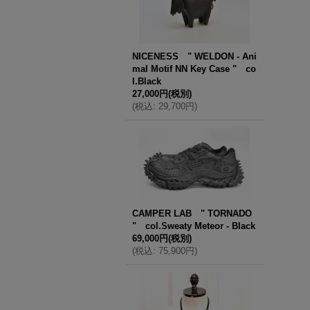
NICENESS " WELDON - Ani
mal Motif NN Key Case " co
l.Black
27,000円
(税別)
(
税込
:
29,700円
)
CAMPER LAB " TORNADO
" col.Sweaty Meteor - Black
69,000円
(税別)
(
税込
:
75,900円
)