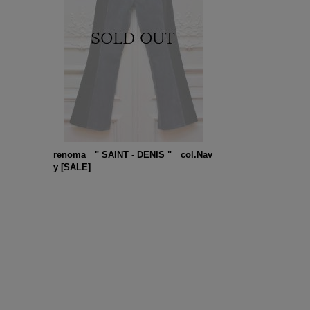
renoma " SAINT - DENIS " col.Nav
y
[
SALE
]