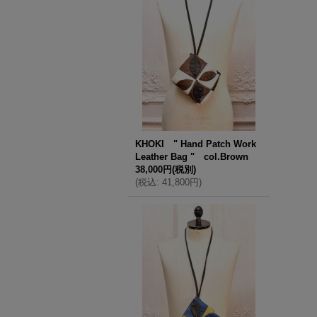
KHOKI " Hand Patch Work
Leather Bag " col.Brown
38,000円
(税別)
(
税込
:
41,800円
)