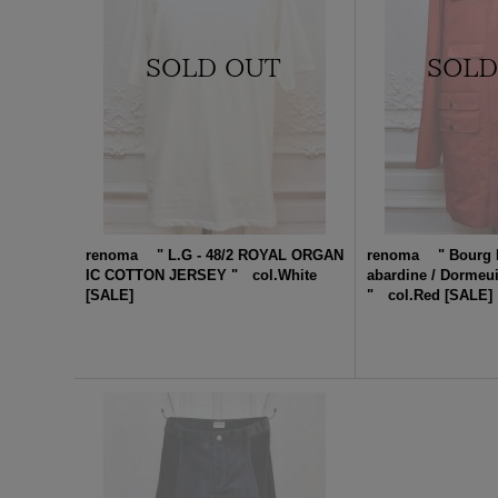
renoma " L.G - 48/2 ROYAL ORGAN
renoma " Bourg L
IC COTTON JERSEY " col.White
abardine / Dormeui
[
SALE
]
" col.Red
[
SALE
]