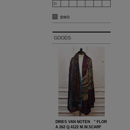
31
定休日
GOODS
DRIES VAN NOTEN " FLOR
A 262 Q.4122 M.W.SCARF