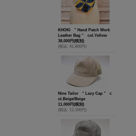
KHOKI " Hand Patch Work
Leather Bag " col.Yellow
38,000円
(税別)
(
税込
:
41,800円
)
Nine Tailor " Lazy Cap " c
ol.Beige/Beige
11,000円
(税別)
(
税込
:
12,100円
)