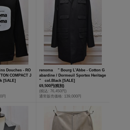
ns Douches - RO
renoma " Bourg L'Abbe - Cotton G
TTON COMPACT J
abardine / Dormeuil Sportex Heritage
k
[
SALE
]
" col.Black
[
SALE
]
69,500円
(税別)
(
税込
:
76,450円
)
00円
通常販売価格
:
139,000円