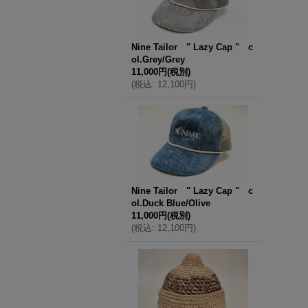
Nine Tailor " Lazy Cap " c
ol.Grey/Grey
11,000円
(税別)
(
税込
:
12,100円
)
Nine Tailor " Lazy Cap " c
ol.Duck Blue/Olive
11,000円
(税別)
(
税込
:
12,100円
)