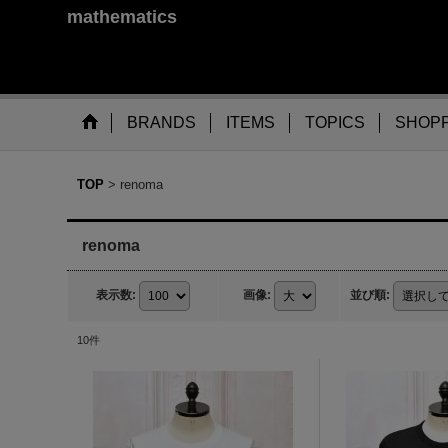
mathematics
BRANDS
ITEMS
TOPICS
SHOPP
TOP
>
renoma
renoma
表示数
:
画像
:
並び順
:
10
件