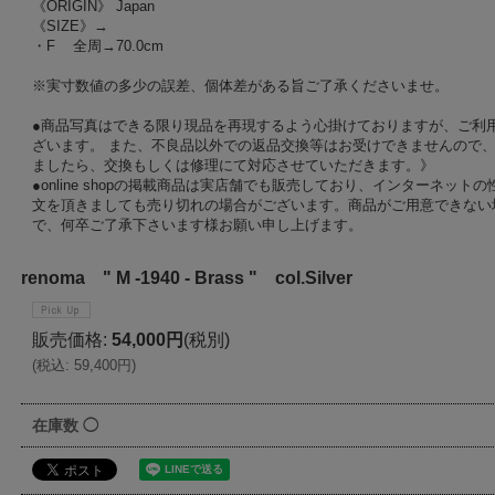
《ORIGIN》 Japan
《SIZE》→
・F 全周→70.0cm
※実寸数値の多少の誤差、個体差がある旨ご了承くださいませ。
●商品写真はできる限り現品を再現するよう心掛けておりますが、ご利
ざいます。 また、不良品以外での返品交換等はお受けできませんので、
ましたら、交換もしくは修理にて対応させていただきます。》
●online shopの掲載商品は実店舗でも販売しており、インターネッ
文を頂きましても売り切れの場合がございます。商品がご用意できない
で、何卒ご了承下さいます様お願い申し上げます。
renoma " M -1940 - Brass " col.Silver
販売価格
:
54,000円
(税別)
(
税込
:
59,400円
)
在庫数 ◯