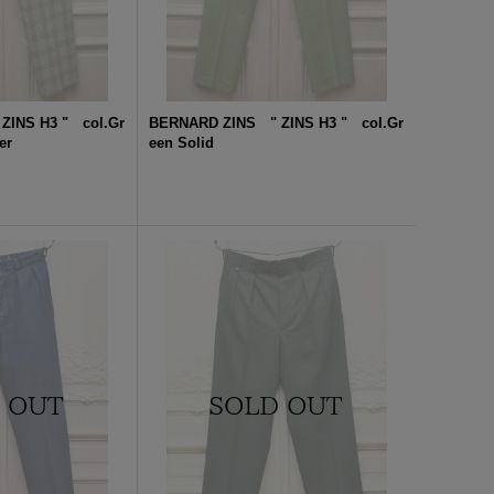
ZINS H3 " col.Gr
BERNARD ZINS " ZINS H3 " col.Gr
er
een Solid