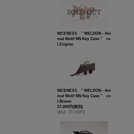
NICENESS " WELDON - Ani
mal Motif NN Key Case " co
l.Cognac
NICENESS " WELDON - Ani
mal Motif NN Key Case " co
l.Brown
27,000円
(税別)
(
税込
:
29,700円
)