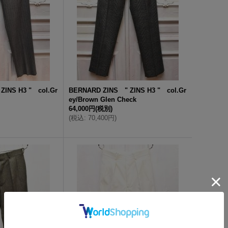
ZINS H3 " col.Gr
BERNARD ZINS " ZINS H3 " col.Gr
ey/Brown Glen Check
64,000円
(税別)
(
税込
:
70,400円
)