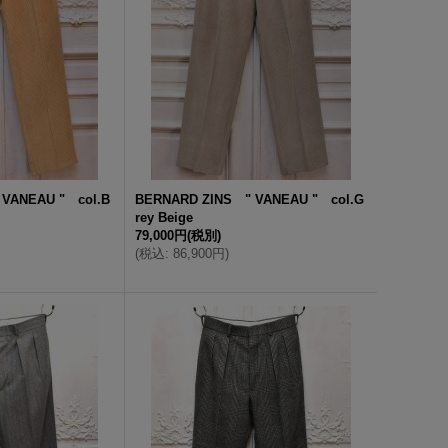
 VANEAU " col.B
BERNARD ZINS " VANEAU " col.G
rey Beige
79,000円
(税別)
(
税込
:
86,900円
)