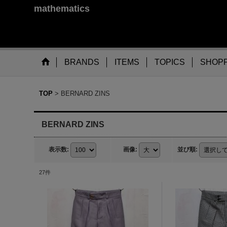
mathematics
BRANDS
ITEMS
TOPICS
SHOPP
TOP
>
BERNARD ZINS
BERNARD ZINS
表示数
:
画像
:
並び順
:
27
件