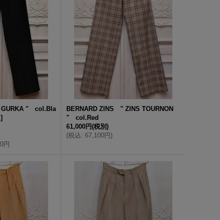
GURKA " col.Bla
BERNARD ZINS " ZINS TOURNON
E
]
" col.Red
61,000円
(税別)
(
税込
:
67,100円
)
00円