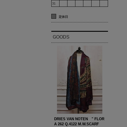
31
定休日
GOODS
DRIES VAN NOTEN " FLOR
A 262 Q.4122 M.W.SCARF