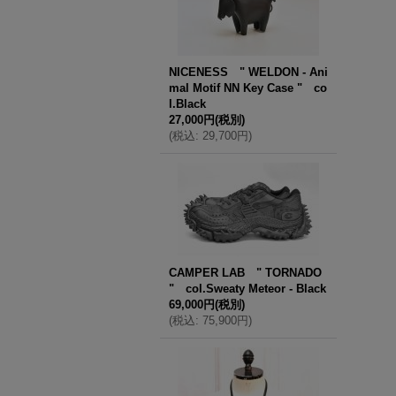
NICENESS " WELDON - Ani
mal Motif NN Key Case " co
l.Black
27,000円
(税別)
(
税込
:
29,700円
)
CAMPER LAB " TORNADO
" col.Sweaty Meteor - Black
69,000円
(税別)
(
税込
:
75,900円
)