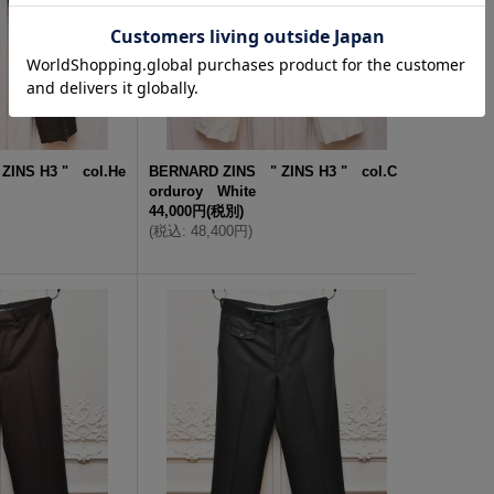
ZINS H3 " col.He
BERNARD ZINS " ZINS H3 " col.C
orduroy White
44,000円
(税別)
(
税込
:
48,400円
)