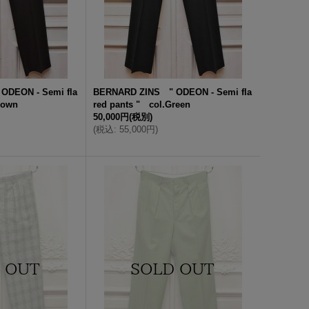
ODEON - Semi fla
BERNARD ZINS " ODEON - Semi fla
rown
red pants " col.Green
50,000円
(税別)
(
税込
:
55,000円
)