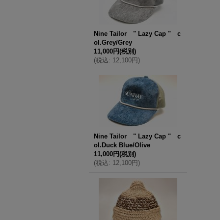
Nine Tailor " Lazy Cap " c
ol.Grey/Grey
11,000円
(税別)
(
税込
:
12,100円
)
Nine Tailor " Lazy Cap " c
ol.Duck Blue/Olive
11,000円
(税別)
(
税込
:
12,100円
)