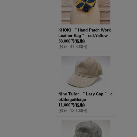
KHOKI " Hand Patch Work
Leather Bag " col.Yellow
38,000円
(税別)
(
税込
:
41,800円
)
Nine Tailor " Lazy Cap " c
ol.Beige/Beige
11,000円
(税別)
(
税込
:
12,100円
)