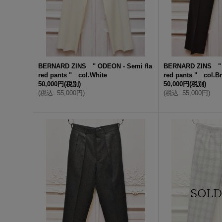
BERNARD ZINS " ODEON - Semi fla
BERNARD ZINS " 
red pants " col.White
red pants " col.B
50,000円
(税別)
50,000円
(税別)
(
税込
:
55,000円
)
(
税込
:
55,000円
)