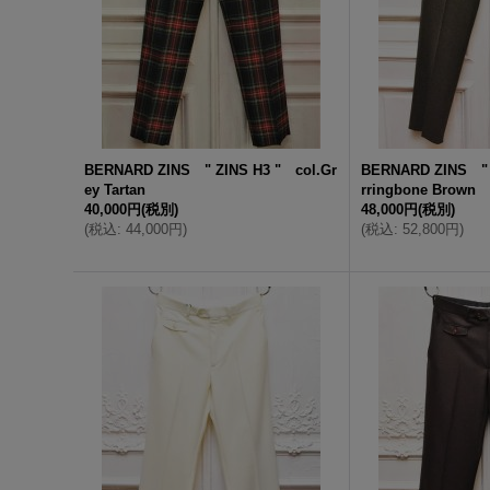
BERNARD ZINS " ZINS H3 " col.Gr
BERNARD ZINS " 
ey Tartan
rringbone Brown
40,000円
(税別)
48,000円
(税別)
(
税込
:
44,000円
)
(
税込
:
52,800円
)