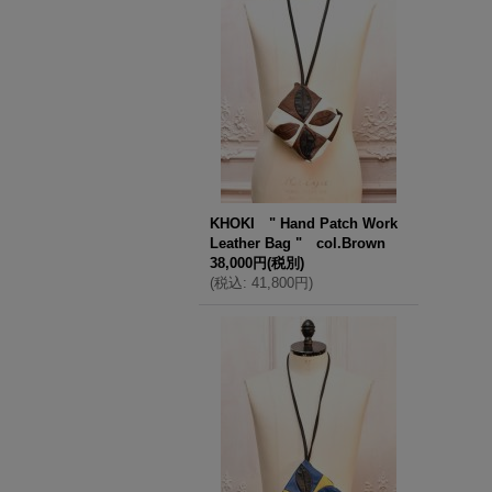
KHOKI " Hand Patch Work
Leather Bag " col.Brown
38,000円
(税別)
(
税込
:
41,800円
)