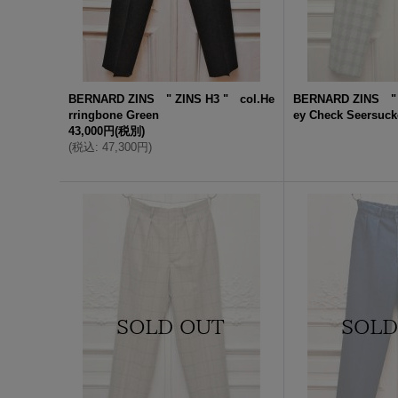
BERNARD ZINS " ZINS H3 " col.He
BERNARD ZINS " 
rringbone Green
ey Check Seersuck
43,000円
(税別)
(
税込
:
47,300円
)