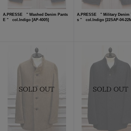
A.PRESSE " Washed Denim Pants
A.PRESSE " Military Denim 
E " col.Indigo
[
AP-4005
]
s " col.Indigo
[
22SAP-04-22