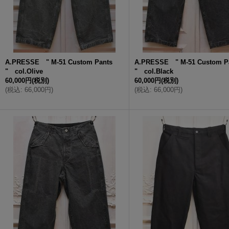
A.PRESSE " M-51 Custom Pants
A.PRESSE " M-51 Custom P
" col.Olive
" col.Black
60,000円
(税別)
60,000円
(税別)
(
税込
:
66,000円
)
(
税込
:
66,000円
)