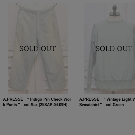
A.PRESSE " Indigo Pin Check Wor
A.PRESSE " Vintage Light W
k Pants " col.Sax
[
25SAP-04-09H
]
Sweatshirt " col.Green