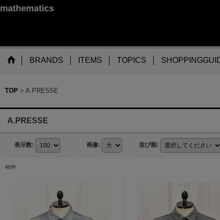
mathematics
BRANDS
ITEMS
TOPICS
SHOPPINGGUI
TOP
>
A.PRESSE
A.PRESSE
表示数
:
画像
:
並び順
:
48
件