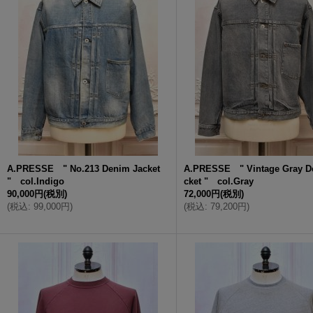
A.PRESSE " No.213 Denim Jacket
A.PRESSE " Vintage Gray D
" col.Indigo
cket " col.Gray
90,000円
(税別)
72,000円
(税別)
(
税込
:
99,000円
)
(
税込
:
79,200円
)