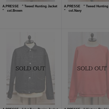
A.PRESSE " Tweed Hunting Jacket
A.PRESSE " Tweed Hunting 
" col.Brown
" col.Navy