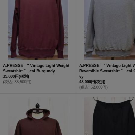
A.PRESSE " Vintage Light Weight
A.PRESSE " Vintage Light W
Sweatshirt " col.Burgundy
Reversible Sweatshirt " col.
35,000円
(税別)
vy
(
税込
:
38,500円
)
48,000円
(税別)
(
税込
:
52,800円
)