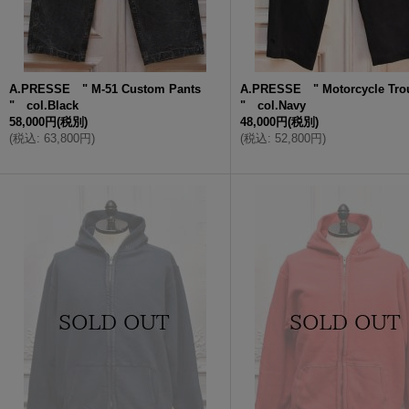
A.PRESSE " M-51 Custom Pants
A.PRESSE " Motorcycle Tro
" col.Black
" col.Navy
58,000円
(税別)
48,000円
(税別)
(
税込
:
63,800円
)
(
税込
:
52,800円
)