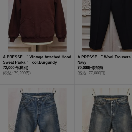
A.PRESSE " Vintage Attached Hood
A.PRESSE " Wool Trousers 
Sweat Parka " col.Burgundy
Navy
72,000円
(税別)
70,000円
(税別)
(
税込
:
79,200円
)
(
税込
:
77,000円
)