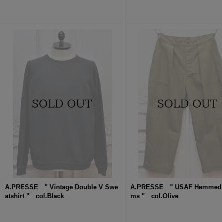
A.PRESSE " Vintage Double V Swe
A.PRESSE " USAF Hemmed 
atshirt " col.Black
ms " col.Olive