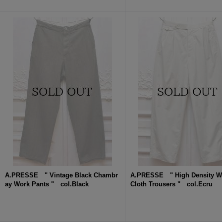
A.PRESSE " Vintage Black Chambr
A.PRESSE " High Density W
ay Work Pants " col.Black
Cloth Trousers " col.Ecru