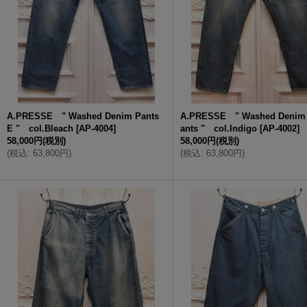
A.PRESSE " Washed Denim Pants
A.PRESSE " Washed Denim 
E " col.Bleach
[
AP-4004
]
ants " col.Indigo
[
AP-4002
]
58,000円
(税別)
58,000円
(税別)
(
税込
:
63,800円
)
(
税込
:
63,800円
)