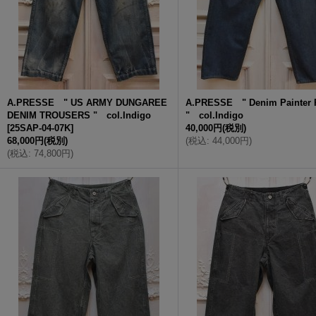
A.PRESSE " US ARMY DUNGAREE
A.PRESSE " Denim Painter 
DENIM TROUSERS " col.Indigo
" col.Indigo
[
25SAP-04-07K
]
40,000円
(税別)
68,000円
(税別)
(
税込
:
44,000円
)
(
税込
:
74,800円
)