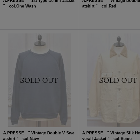
A.PRESSE " 1st Type Denim Jacket
A.PRESSE " Vintage Double
" col.One Wash
atshirt " col.Red
A.PRESSE " Vintage Double V Swe
A.PRESSE " Vintage Silk H
atshirt " col.Navy
verall Jacket " col.Beige