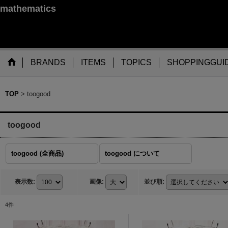
mathematics
BRANDS
ITEMS
TOPICS
SHOPPINGGUI
TOP
>
toogood
toogood
toogood (全商品)
toogood について
表示数
:
画像
:
並び順
:
4
件