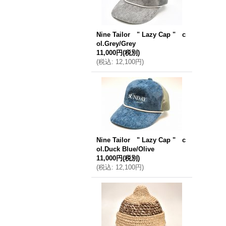
Nine Tailor " Lazy Cap " c
ol.Grey/Grey
11,000円
(税別)
(
税込
:
12,100円
)
Nine Tailor " Lazy Cap " c
ol.Duck Blue/Olive
11,000円
(税別)
(
税込
:
12,100円
)