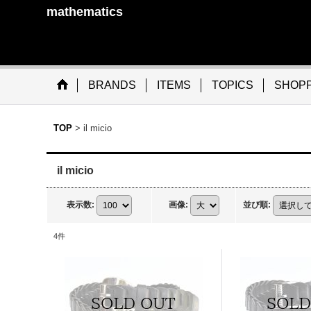
mathematics
BRANDS
ITEMS
TOPICS
SHOPP
TOP
>
il micio
il micio
表示数
:
画像
:
並び順
:
4
件