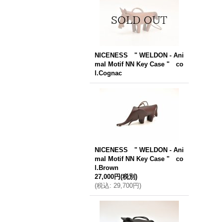
NICENESS " WELDON - Ani
mal Motif NN Key Case " co
l.Cognac
NICENESS " WELDON - Ani
mal Motif NN Key Case " co
l.Brown
27,000円
(税別)
(
税込
:
29,700円
)