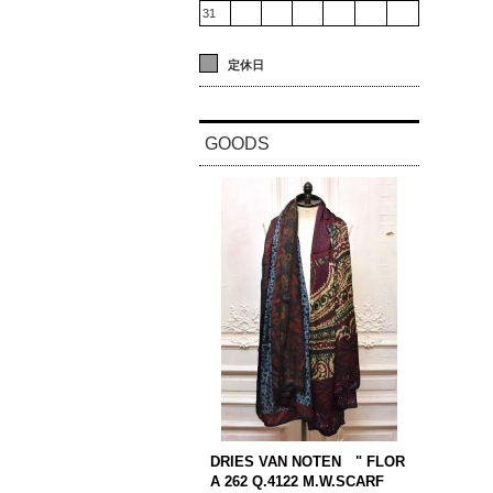
31
定休日
GOODS
DRIES VAN NOTEN " FLOR
A 262 Q.4122 M.W.SCARF