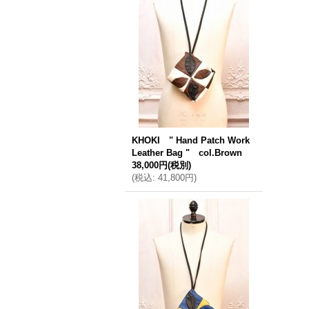
KHOKI " Hand Patch Work
Leather Bag " col.Brown
38,000円
(税別)
(
税込
:
41,800円
)