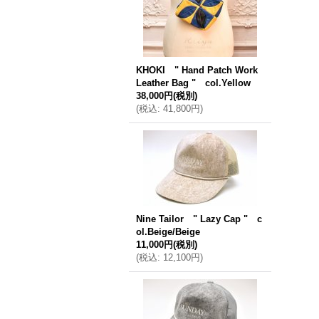
KHOKI " Hand Patch Work
Leather Bag " col.Yellow
38,000円
(税別)
(
税込
:
41,800円
)
Nine Tailor " Lazy Cap " c
ol.Beige/Beige
11,000円
(税別)
(
税込
:
12,100円
)