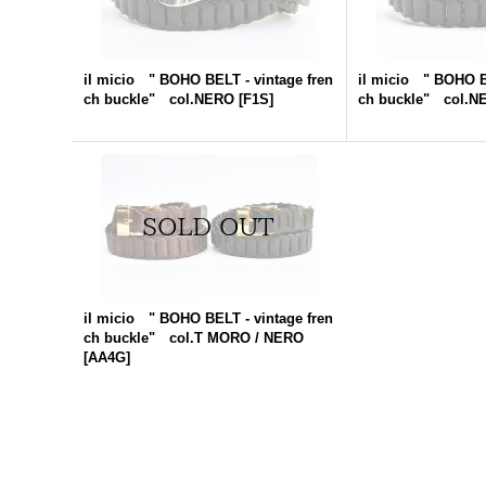
il micio " BOHO BELT - vintage fren
il micio " BOHO B
ch buckle" col.NERO
[
F1S
]
ch buckle" col.N
il micio " BOHO BELT - vintage fren
ch buckle" col.T MORO / NERO
[
AA4G
]