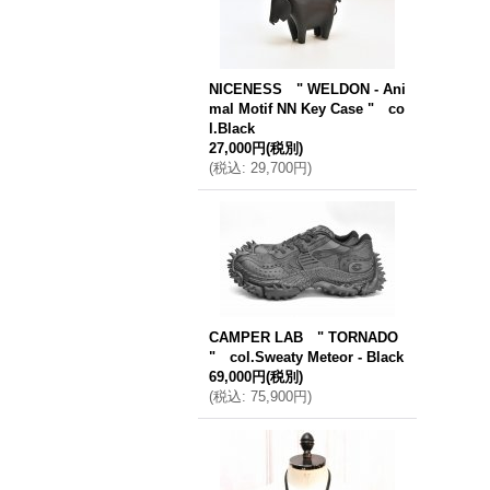
NICENESS " WELDON - Ani
mal Motif NN Key Case " co
l.Black
27,000円
(税別)
(
税込
:
29,700円
)
CAMPER LAB " TORNADO
" col.Sweaty Meteor - Black
69,000円
(税別)
(
税込
:
75,900円
)