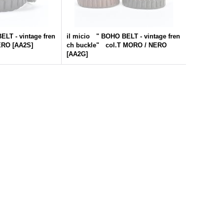
ELT - vintage fren
il micio " BOHO BELT - vintage fren
ERO
[
AA2S
]
ch buckle" col.T MORO / NERO
[
AA2G
]