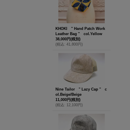
KHOKI " Hand Patch Work
Leather Bag " col.Yellow
38,000円
(税別)
(
税込
:
41,800円
)
Nine Tailor " Lazy Cap " c
ol.Beige/Beige
11,000円
(税別)
(
税込
:
12,100円
)