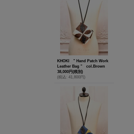
KHOKI " Hand Patch Work
Leather Bag " col.Brown
38,000円
(税別)
(
税込
:
41,800円
)