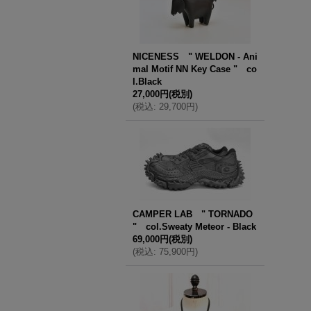
NICENESS " WELDON - Ani
mal Motif NN Key Case " co
l.Black
27,000円
(税別)
(
税込
:
29,700円
)
CAMPER LAB " TORNADO
" col.Sweaty Meteor - Black
69,000円
(税別)
(
税込
:
75,900円
)