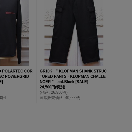
D POLARTEC COR
GR10K " KLOPMAN SHANK STRUC
TEC POWERGRID
TURED PANTS - KLOPMAN CHALLE
E
]
NGER " col.Black
[
SALE
]
24,500円
(税別)
(
税込
:
26,950円
)
00円
通常販売価格
:
49,000円