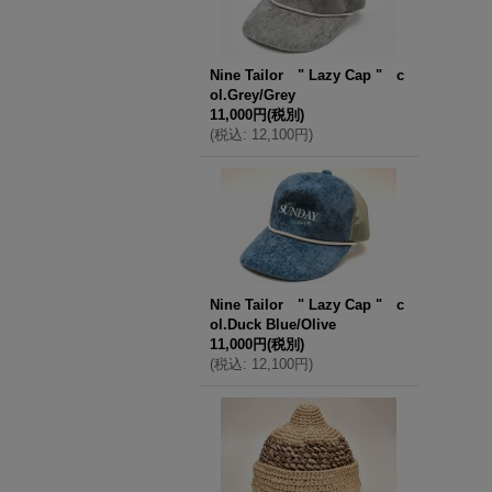
Nine Tailor " Lazy Cap " c
ol.Grey/Grey
11,000円
(税別)
(
税込
:
12,100円
)
Nine Tailor " Lazy Cap " c
ol.Duck Blue/Olive
11,000円
(税別)
(
税込
:
12,100円
)