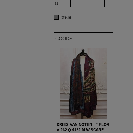
31
定休日
GOODS
DRIES VAN NOTEN " FLOR
A 262 Q.4122 M.W.SCARF