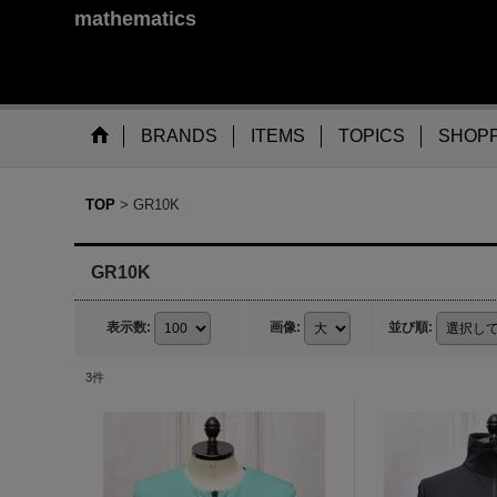
mathematics
BRANDS
ITEMS
TOPICS
SHOPP
TOP
>
GR10K
GR10K
表示数
:
画像
:
並び順
:
3
件