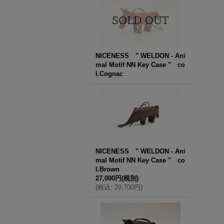
NICENESS " WELDON - Ani
mal Motif NN Key Case " co
l.Cognac
NICENESS " WELDON - Ani
mal Motif NN Key Case " co
l.Brown
27,000円
(税別)
(
税込
:
29,700円
)