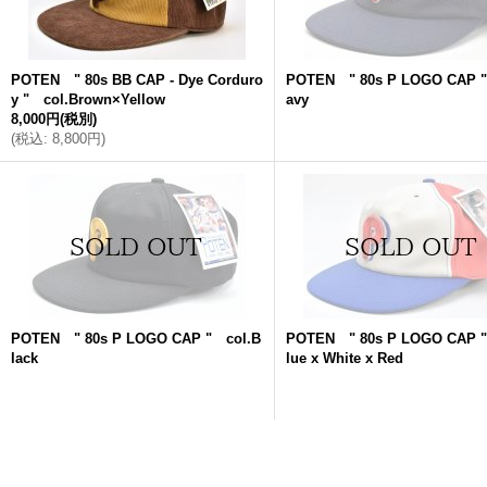
POTEN " 80s BB CAP - Dye Corduro
POTEN " 80s P LOGO CAP "
y " col.Brown×Yellow
avy
8,000円
(税別)
(
税込
:
8,800円
)
POTEN " 80s P LOGO CAP " col.B
POTEN " 80s P LOGO CAP "
lack
lue x White x Red