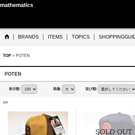
mathematics
BRANDS
ITEMS
TOPICS
SHOPPINGGUI
TOP
>
POTEN
POTEN
表示数
:
画像
:
並び順
:
6
件