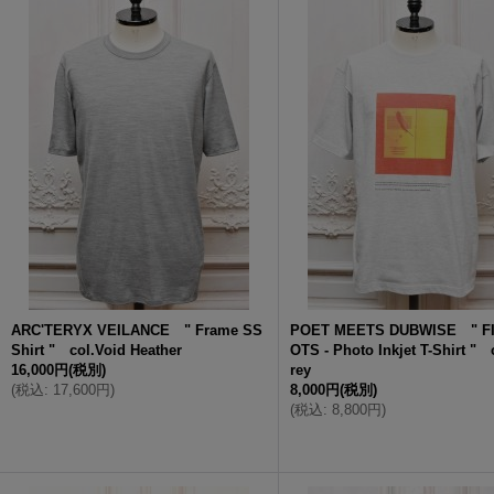
ARC'TERYX VEILANCE " Frame SS
POET MEETS DUBWISE " F
Shirt " col.Void Heather
OTS - Photo Inkjet T-Shirt " 
16,000円
(税別)
rey
(
税込
:
17,600円
)
8,000円
(税別)
(
税込
:
8,800円
)