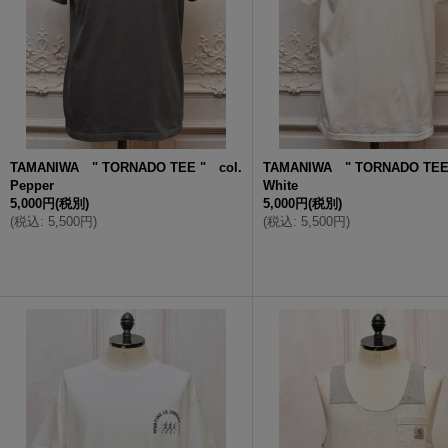
TAMANIWA " TORNADO TEE " col.
TAMANIWA " TORNADO TEE 
Pepper
White
5,000円
(税別)
5,000円
(税別)
(
税込
:
5,500円
)
(
税込
:
5,500円
)