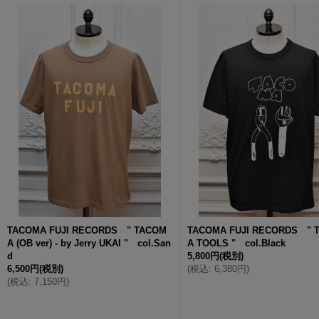
TACOMA FUJI RECORDS " TACOM
TACOMA FUJI RECORDS " 
A (OB ver) - by Jerry UKAI " col.San
A TOOLS " col.Black
d
5,800円
(税別)
6,500円
(税別)
(
税込
:
6,380円
)
(
税込
:
7,150円
)