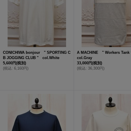
CONICHIWA bonjour " SPORTING C
A MACHINE " Workers Tank
B JOGGING CLUB " col.White
col.Gray
5,600円
(税別)
33,000円
(税別)
(
税込
:
6,160円
)
(
税込
:
36,300円
)