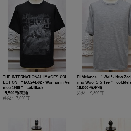
THE INTERNATIONAL IMAGES COLL
FilMelange " Wolf - New Zea
ECTION " IAC241-02 - Woman in Vei
rino Wool S/S Tee " col.Mel
nice 1966 " col.Black
18,000円
(税別)
15,500円
(税別)
(
税込
:
19,800円
)
(
税込
:
17,050円
)