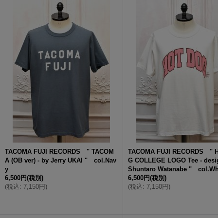
TACOMA FUJI RECORDS " TACOM
TACOMA FUJI RECORDS " 
A (OB ver) - by Jerry UKAI " col.Nav
G COLLEGE LOGO Tee - desi
y
Shuntaro Watanabe " col.Wh
6,500円
(税別)
6,500円
(税別)
(
税込
:
7,150円
)
(
税込
:
7,150円
)