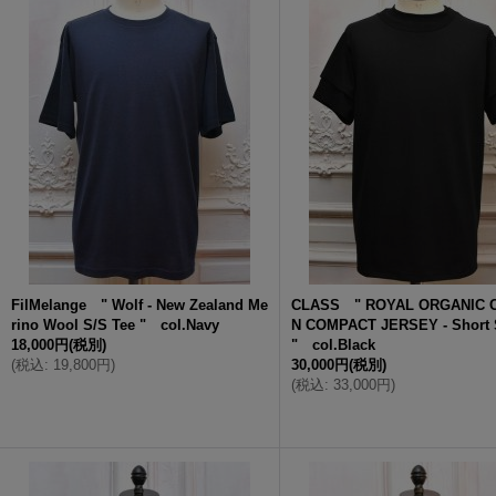
FilMelange " Wolf - New Zealand Me
CLASS " ROYAL ORGANIC 
rino Wool S/S Tee " col.Navy
N COMPACT JERSEY - Short 
18,000円
(税別)
" col.Black
(
税込
:
19,800円
)
30,000円
(税別)
(
税込
:
33,000円
)