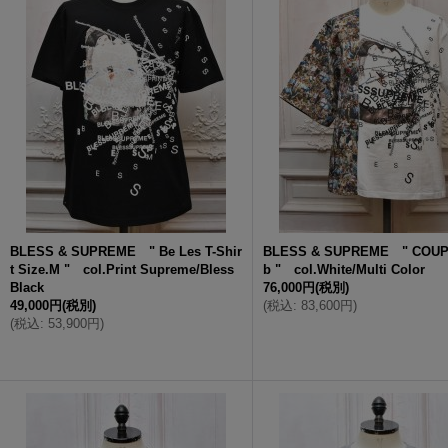
BLESS & SUPREME " Be Les T-Shir
BLESS & SUPREME " COUP
t Size.M " col.Print Supreme/Bless
b " col.White/Multi Color
Black
76,000円
(税別)
49,000円
(税別)
(
税込
:
83,600円
)
(
税込
:
53,900円
)