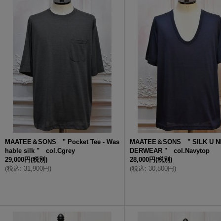
MAATEE＆SONS " Pocket Tee - Was
MAATEE＆SONS " SILK U N
hable silk " col.Cgrey
DERWEAR " col.Navytop
29,000円
(税別)
28,000円
(税別)
(
税込
:
31,900円
)
(
税込
:
30,800円
)