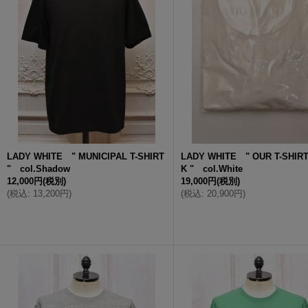
LADY WHITE " MUNICIPAL T-SHIRT
LADY WHITE " OUR T-SHIRT
" col.Shadow
K " col.White
12,000円
(税別)
19,000円
(税別)
(
税込
:
13,200円
)
(
税込
:
20,900円
)