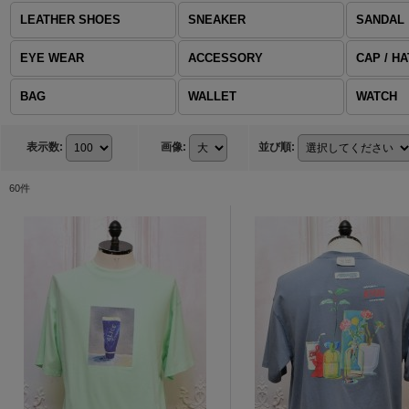
LEATHER SHOES
SNEAKER
SANDAL
EYE WEAR
ACCESSORY
CAP / HA
BAG
WALLET
WATCH
表示数
:
画像
:
並び順
:
60
件