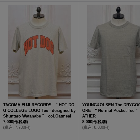
TACOMA FUJI RECORDS " HOT DO
YOUNG&OLSEN The DRYGO
G COLLEGE LOGO Tee - designed by
ORE " Normal Pocket Tee "
Shuntaro Watanabe " col.Oatmeal
ATHER
7,000円
(税別)
8,000円
(税別)
(
税込
:
7,700円
)
(
税込
:
8,800円
)