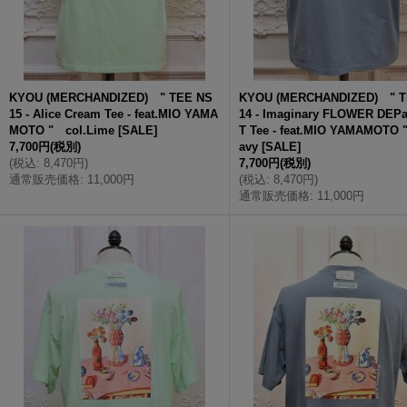
KYOU (MERCHANDIZED) " TEE NS
KYOU (MERCHANDIZED) " T
15 - Alice Cream Tee - feat.MIO YAMA
14 - Imaginary FLOWER DE
MOTO " col.Lime
[
SALE
]
T Tee - feat.MIO YAMAMOTO 
7,700円
(税別)
avy
[
SALE
]
(
税込
:
8,470円
)
7,700円
(税別)
通常販売価格
:
11,000円
(
税込
:
8,470円
)
通常販売価格
:
11,000円