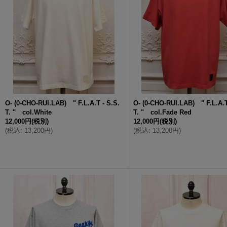
O- (0-CHO-RUI.LAB) " F.L.A.T - S.S.
O- (0-CHO-RUI.LAB) " F.L.A.T
T. " col.White
T. " col.Fade Red
12,000円
(税別)
12,000円
(税別)
(
税込
:
13,200円
)
(
税込
:
13,200円
)