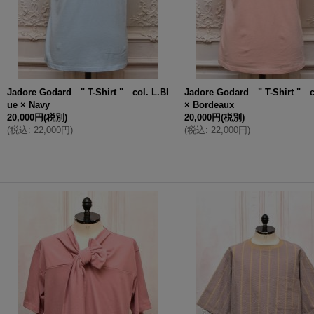
Jadore Godard " T-Shirt " col. L.Bl
Jadore Godard " T-Shirt " c
ue × Navy
× Bordeaux
20,000円
(税別)
20,000円
(税別)
(
税込
:
22,000円
)
(
税込
:
22,000円
)