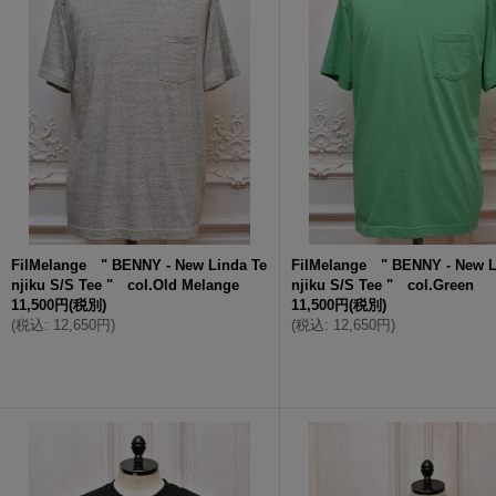
FilMelange " BENNY - New Linda Te
FilMelange " BENNY - New L
njiku S/S Tee " col.Old Melange
njiku S/S Tee " col.Green
11,500円
(税別)
11,500円
(税別)
(
税込
:
12,650円
)
(
税込
:
12,650円
)