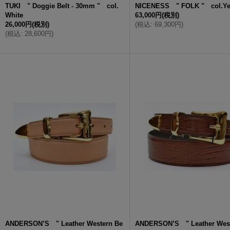
TUKI " Doggie Belt - 30mm " col.
NICENESS " FOLK " col.Ye
White
63,000円
(税別)
26,000円
(税別)
(
税込
:
69,300円
)
(
税込
:
28,600円
)
ANDERSON’S " Leather Western Be
ANDERSON’S " Leather West