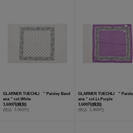
GLARNER TUECHLI " Paisley Band
GLARNER TUECHLI " Paisle
ana " col.White
ana " col.Lt.Purple
3,600円
(税別)
3,600円
(税別)
(
税込
:
3,960円
)
(
税込
:
3,960円
)