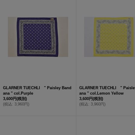
GLARNER TUECHLI " Paisley Band
GLARNER TUECHLI " Paisle
ana " col.Purple
ana " col.Lemon Yellow
3,600円
(税別)
3,600円
(税別)
(
税込
:
3,960円
)
(
税込
:
3,960円
)