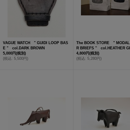
VAGUE WATCH " GUIDI LOOP BAS
The BOOK STORE " MODAL
E " col.DARK BROWN
R BRIEFS " col.HEATHER G
5,000円
(税別)
4,800円
(税別)
(
税込
:
5,500円
)
(
税込
:
5,280円
)