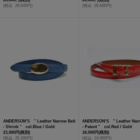
(
税込
:
28,600円
)
(
税込
:
28,600円
)
ANDERSON’S " Leather Narrow Belt
ANDERSON’S " Leather Narr
- Shrink " col.Blue / Gold
- Patent " col.Red / Gold
23,000円
(税別)
18,000円
(税別)
(
税込
:
25,300円
)
(
税込
:
19,800円
)