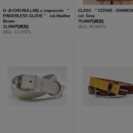
O- (0-CHO-RUI.LAB) x crepuscule "
CLASS " CCFA05 - SHARK
FINGERLESS GLOVE " col.Heather
col. Grey
Brown
79,000円
(税別)
11,000円
(税別)
(
税込
:
86,900円
)
(
税込
:
12,100円
)