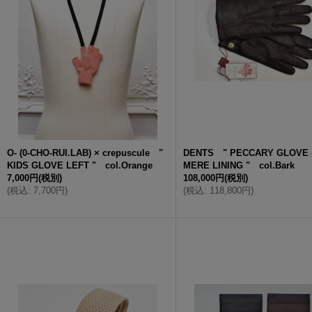
O- (0-CHO-RUI.LAB) × crepuscule "
DENTS " PECCARY GLOVE 
KIDS GLOVE LEFT " col.Orange
MERE LINING " col.Bark
7,000円
(税別)
108,000円
(税別)
(
税込
:
7,700円
)
(
税込
:
118,800円
)