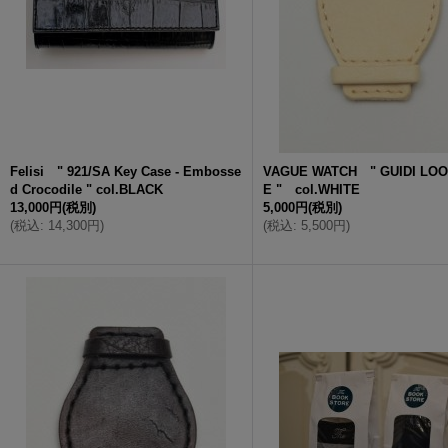
Felisi " 921/SA Key Case - Embosse
VAGUE WATCH " GUIDI LOO
d Crocodile " col.BLACK
E " col.WHITE
13,000円
(税別)
5,000円
(税別)
(
税込
:
14,300円
)
(
税込
:
5,500円
)