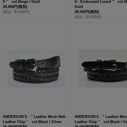
lt " col.Beige / Gold
lt - Embossed Lizard " col.B
28,000円
(税別)
Gold
(
税込
:
30,800円
)
28,000円
(税別)
(
税込
:
30,800円
)
ANDERSON’S " Leather Mesh Belt -
ANDERSON’S " Leather Mesh
Leather Chip " col.Black / Silver
Leather Chip " col.Black / G
26,000円
(税別)
26,000円
(税別)