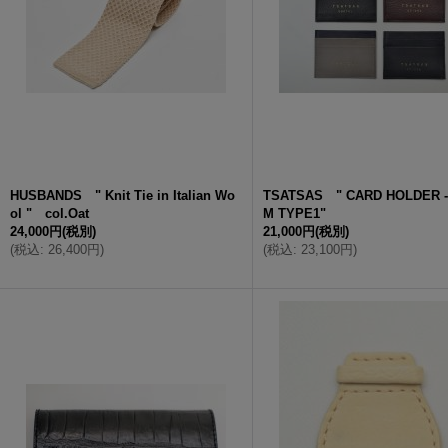
HUSBANDS " Knit Tie in Italian Wo
TSATSAS " CARD HOLDER -
ol " col.Oat
M TYPE1"
24,000円
(税別)
21,000円
(税別)
(
税込
:
26,400円
)
(
税込
:
23,100円
)