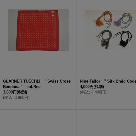
GLARNER TUECHLI " Swiss Cross
Nine Tailor " Silk Braid Code
Bandana " col.Red
4,000円
(税別)
3,600円
(税別)
(
税込
:
4,400円
)
(
税込
:
3,960円
)