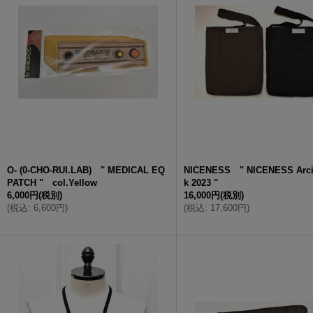
O- (0-CHO-RUI.LAB) " MEDICAL EQ
NICENESS " NICENESS Arci
PATCH " col.Yellow
k 2023 "
6,000円
(税別)
16,000円
(税別)
(
税込
:
6,600円
)
(
税込
:
17,600円
)