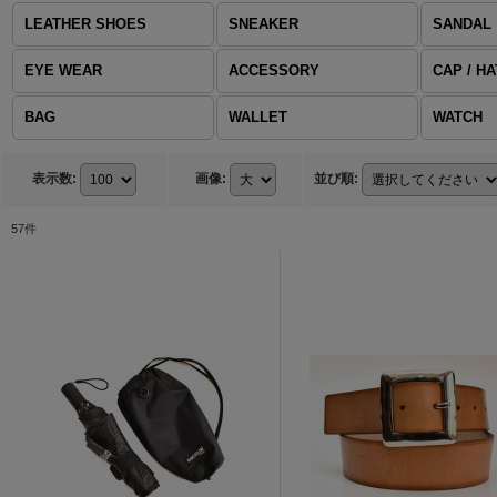
LEATHER SHOES
SNEAKER
SANDAL
EYE WEAR
ACCESSORY
CAP / HA
BAG
WALLET
WATCH
表示数
:
画像
:
並び順
:
57
件