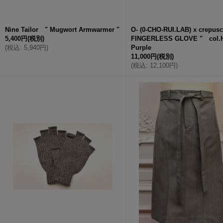
Nine Tailor " Mugwort Armwarmer "
O- (0-CHO-RUI.LAB) x crepus
5,400円
(税別)
FINGERLESS GLOVE " col.H
(
税込
:
5,940円
)
Purple
11,000円
(税別)
(
税込
:
12,100円
)