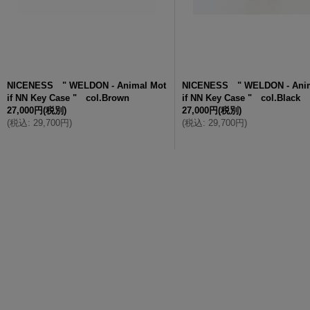
NICENESS " WELDON - Animal Mot
NICENESS " WELDON - Anim
if NN Key Case " col.Brown
if NN Key Case " col.Black
27,000円
(税別)
27,000円
(税別)
(
税込
:
29,700円
)
(
税込
:
29,700円
)