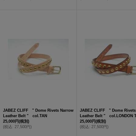
JABEZ CLIFF " Dome Rivets Narrow
JABEZ CLIFF " Dome Rivets
Leather Belt " col.TAN
Leather Belt " col.LONDON 
25,000円
(税別)
25,000円
(税別)
(
税込
:
27,500円
)
(
税込
:
27,500円
)