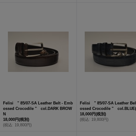
Felisi " 85/07-SA Leather Belt - Emb
Felisi " 85/07-SA Leather Be
ossed Crocodile " col.DARK BROW
ossed Crocodile " col.BLUE
N
18,000円
(税別)
18,000円
(税別)
(
税込
:
19,800円
)
(
税込
:
19,800円
)