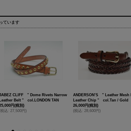
っています
JABEZ CLIFF " Dome Rivets Narrow
ANDERSON’S " Leather Mesh B
Leather Belt " col.LONDON TAN
Leather Chip " col.Tan / Gold
25,000円
(税別)
26,000円
(税別)
(
税込
:
27,500円
)
(
税込
:
28,600円
)