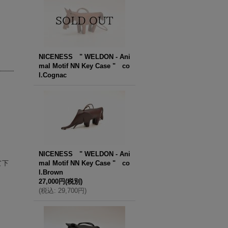
NICENESS " WELDON - Ani
mal Motif NN Key Case " co
l.Cognac
NICENESS " WELDON - Ani
て下
mal Motif NN Key Case " co
l.Brown
27,000円
(税別)
(
税込
:
29,700円
)