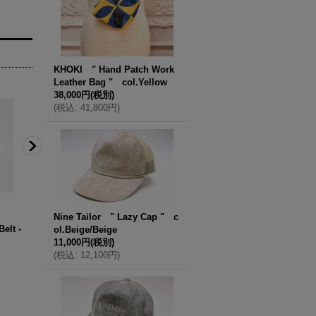
KHOKI " Hand Patch Work
Leather Bag " col.Yellow
38,000円
(税別)
(
税込
:
41,800円
)
Nine Tailor " Lazy Cap " c
elt -
JABEZ CLIFF " Dome Rivets Narrow
ANDERSON’S " Leathe
ol.Beige/Beige
Leather Belt " col.TAN
Leather Chip " col.Bla
11,000円
(税別)
25,000円
(税別)
26,000円
(税別)
(
税込
:
12,100円
)
(
税込
:
27,500円
)
(
税込
:
28,600円
)