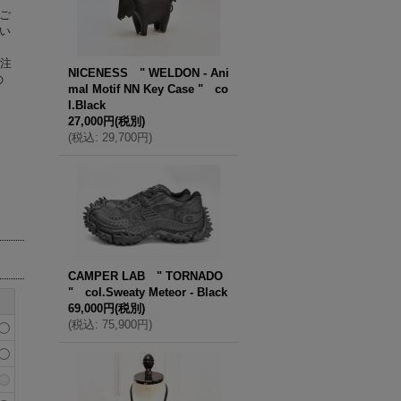
ご
い
ご注
NICENESS " WELDON - Ani
の
mal Motif NN Key Case " co
l.Black
27,000円
(税別)
(
税込
:
29,700円
)
CAMPER LAB " TORNADO
" col.Sweaty Meteor - Black
69,000円
(税別)
(
税込
:
75,900円
)