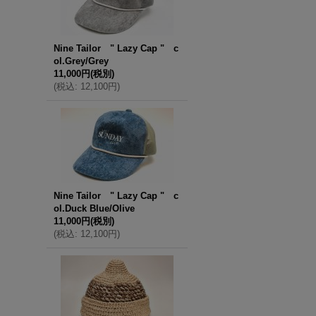
Nine Tailor " Lazy Cap " c
ol.Grey/Grey
11,000円
(税別)
(
税込
:
12,100円
)
Nine Tailor " Lazy Cap " c
ol.Duck Blue/Olive
11,000円
(税別)
(
税込
:
12,100円
)