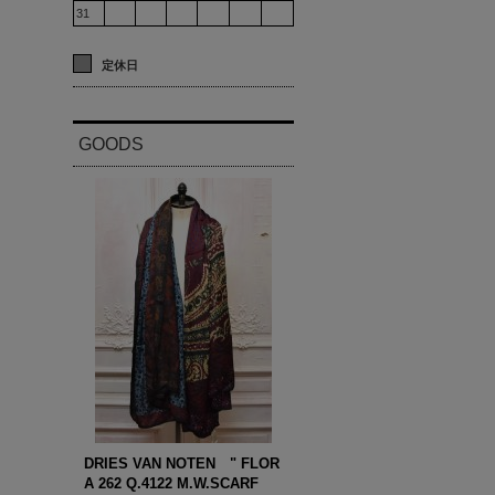
31
定休日
GOODS
DRIES VAN NOTEN " FLOR
A 262 Q.4122 M.W.SCARF