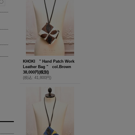
KHOKI " Hand Patch Work
Leather Bag " col.Brown
38,000円
(税別)
(
税込
:
41,800円
)