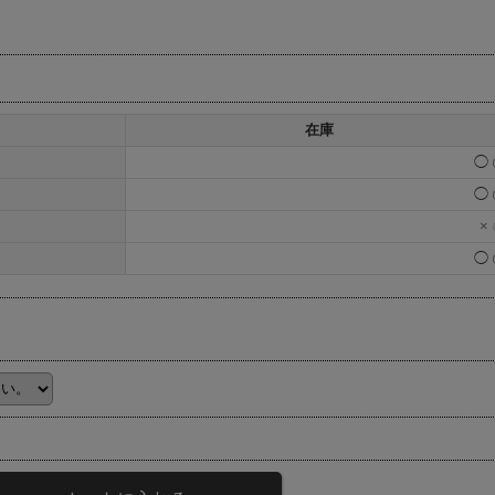
在庫
◯
◯
×
◯