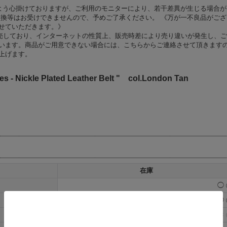
よう心掛けておりますが、ご利用のモニターにより、若干差異が生じる場合が
交換等はお受けできませんので、予めご了承ください。 《万が一不良品がござ
せていただきます。》
舗でも販売しており、インターネットの性質上、販売時差により売り違いが発生し、
います。商品がご用意できない場合には、こちらからご連絡させて頂きます
上げます。
s - Nickle Plated Leather Belt " col.London Tan
在庫
◯
◯
×