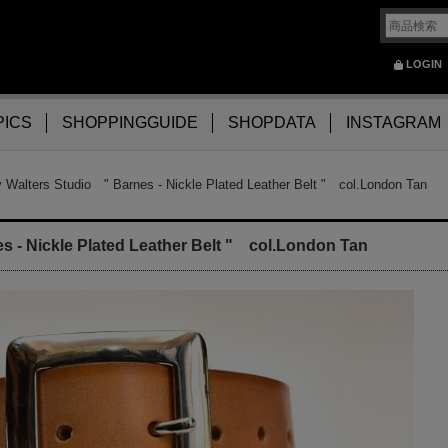
LOGIN
PICS
SHOPPINGGUIDE
SHOPDATA
INSTAGRAM
y Walters Studio " Barnes - Nickle Plated Leather Belt " col.London Tan
s - Nickle Plated Leather Belt " col.London Tan