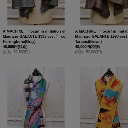
A MACHINE " Scarf in imitation of
A MACHINE " Scarf in imitat
Maurizio GALANTE-1993-vest " col.
Maurizio GALANTE-1993-vest
Herringbone(Grey)
Tartans(Brown)
48,000円
(税別)
48,000円
(税別)
(
税込
:
52,800円
)
(
税込
:
52,800円
)