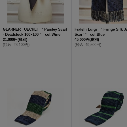
GLARNER TUECHLI " Paisley Scarf
Fratelli Luigi " Fringe Silk 
- Deadstock 100×100 " col.Wine
Scarf " col.Blue
21,000円
(税別)
45,000円
(税別)
(
税込
:
23,100円
)
(
税込
:
49,500円
)