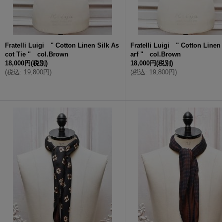
Fratelli Luigi " Cotton Linen Silk As
Fratelli Luigi " Cotton Linen
cot Tie " col.Brown
arf " col.Brown
18,000円
(税別)
18,000円
(税別)
(
税込
:
19,800円
)
(
税込
:
19,800円
)