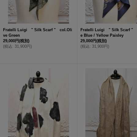
Fratelli Luigi " Silk Scarf " col.Oli
Fratelli Luigi " Silk Scarf "
ve Green
e Blue / Yellow Paisley
29,000円
(税別)
29,000円
(税別)
(
税込
:
31,900円
)
(
税込
:
31,900円
)