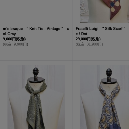
m's braque " Knit Tie - Vintage " c
Fratelli Luigi " Silk Scarf "
ol.Gray
e / Dot
9,000円
(税別)
29,000円
(税別)
(
税込
:
9,900円
)
(
税込
:
31,900円
)