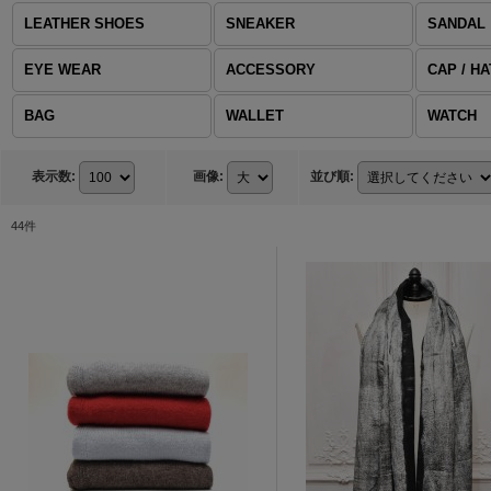
LEATHER SHOES
SNEAKER
SANDAL
EYE WEAR
ACCESSORY
CAP / HA
BAG
WALLET
WATCH
表示数
:
画像
:
並び順
:
44
件