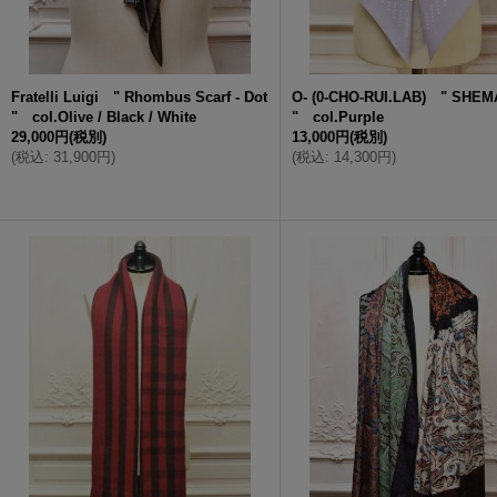
Fratelli Luigi " Rhombus Scarf - Dot
O- (0-CHO-RUI.LAB) " SHE
" col.Olive / Black / White
" col.Purple
29,000円
(税別)
13,000円
(税別)
(
税込
:
31,900円
)
(
税込
:
14,300円
)