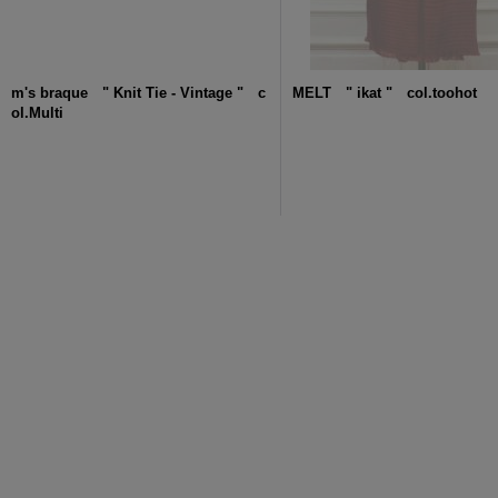
m's braque " Knit Tie - Vintage " c
MELT " ikat " col.toohot
ol.Multi