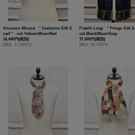
Vincenzo Miozza " Cashmire Silk S
Fratelli Luigi " Fringe Silk 
carf " col.Yellow×Blue×Red
col.Black/Blue×Gray
16,000円
(税別)
37,000円
(税別)
(
税込
:
17,600円
)
(
税込
:
40,700円
)