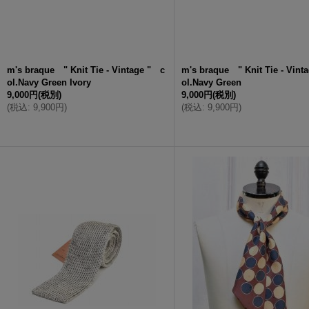
m's braque " Knit Tie - Vintage " c
m's braque " Knit Tie - Vint
ol.Navy Green Ivory
ol.Navy Green
9,000円
(税別)
9,000円
(税別)
(
税込
:
9,900円
)
(
税込
:
9,900円
)