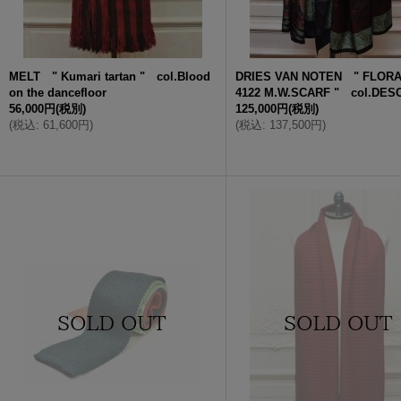
MELT " Kumari tartan " col.Blood
DRIES VAN NOTEN " FLORA 
on the dancefloor
4122 M.W.SCARF " col.DES
56,000円
(税別)
125,000円
(税別)
(
税込
:
61,600円
)
(
税込
:
137,500円
)