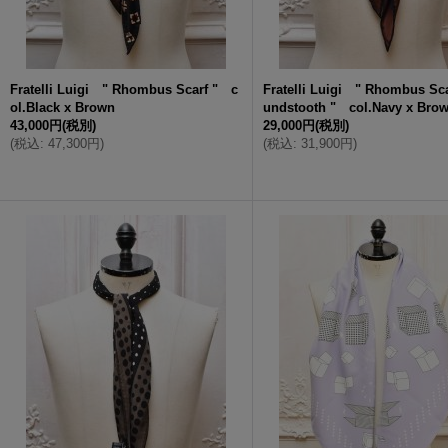
Fratelli Luigi " Rhombus Scarf " c
Fratelli Luigi " Rhombus Sca
ol.Black x Brown
undstooth " col.Navy x Bro
43,000円
(税別)
29,000円
(税別)
(
税込
:
47,300円
)
(
税込
:
31,900円
)