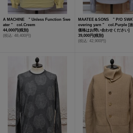
A MACHINE " Unless Function Swe
MAATEE＆SONS " P/O SWAT
ater " col.Creem
overing yarn " col.Purple
[
44,000円
(税別)
価格はお問い合わせください
]
(
税込
:
48,400円
)
39,000円
(税別)
(
税込
:
42,900円
)