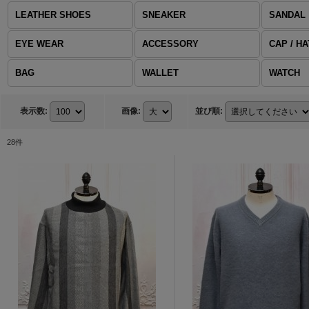
LEATHER SHOES
SNEAKER
SANDAL
EYE WEAR
ACCESSORY
CAP / HA
BAG
WALLET
WATCH
表示数
:
画像
:
並び順
:
28
件