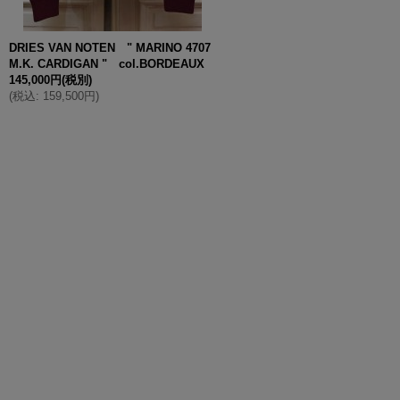
DRIES VAN NOTEN " MARINO 4707
M.K. CARDIGAN " col.BORDEAUX
145,000円
(税別)
(
税込
:
159,500円
)