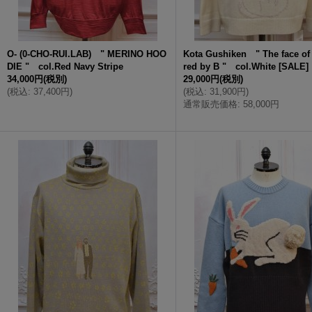
O- (0-CHO-RUI.LAB) " MERINO HOO
Kota Gushiken " The face of 
DIE " col.Red Navy Stripe
red by B " col.White
[
SALE
]
34,000円
(税別)
29,000円
(税別)
(
税込
:
37,400円
)
(
税込
:
31,900円
)
通常販売価格
:
58,000円