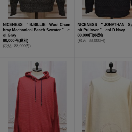
NICENESS " B.BILLIE - Wool Cham
NICENESS " JONATHAN - Spa
bray Mechanical Beach Sweater " c
nit Pullover " col.D.Navy
ol.Gray
80,000円
(税別)
80,000円
(税別)
(
税込
:
88,000円
)
(
税込
:
88,000円
)