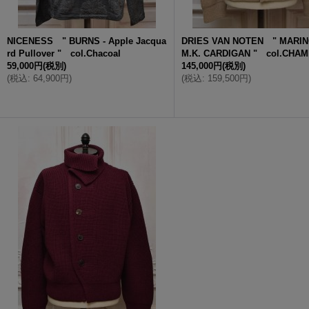
NICENESS " BURNS - Apple Jacqua
DRIES VAN NOTEN " MARIN
rd Pullover " col.Chacoal
M.K. CARDIGAN " col.CHA
59,000円
(税別)
145,000円
(税別)
(
税込
:
64,900円
)
(
税込
:
159,500円
)