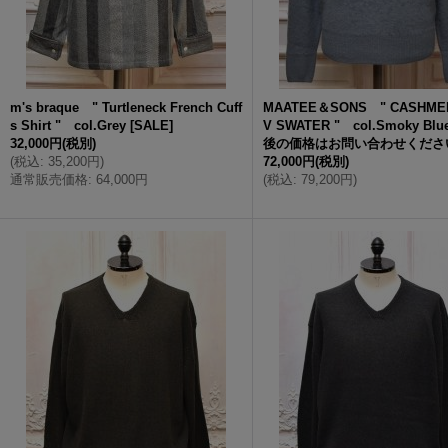
m's braque " Turtleneck French Cuff
MAATEE＆SONS " CASHME
s Shirt " col.Grey
[
SALE
]
V SWATER " col.Smoky Blu
32,000円
(税別)
後の価格はお問い合わせくださ
(
税込
:
35,200円
)
72,000円
(税別)
通常販売価格
:
64,000円
(
税込
:
79,200円
)