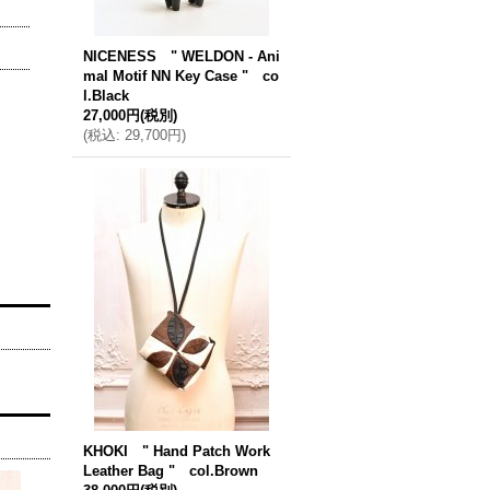
NICENESS " WELDON - Ani
mal Motif NN Key Case " co
l.Black
27,000円
(税別)
(
税込
:
29,700円
)
KHOKI " Hand Patch Work
Leather Bag " col.Brown