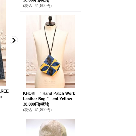
38,000円
(税別)
(
税込
:
41,800円
)
AREE
A.PRESSE " Vintage Light Weight R
A.PRESSE " Vintage
KHOKI " Hand Patch Work
o
eversible Sweatshirt " col.Gray Nav
col.Purple
Leather Bag " col.Yellow
y
38,000円
(税別)
38,000円
(税別)
48,000円
(税別)
(
税込
:
41,800円
)
(
税込
:
41,800円
)
(
税込
:
52,800円
)