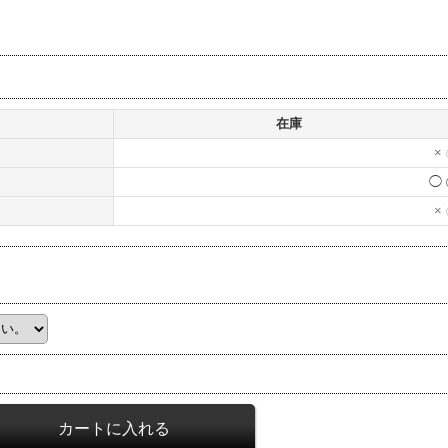
在庫
×
◯
×