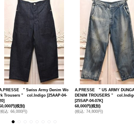
A.PRESSE " Swiss Army Denim Wo
A.PRESSE " US ARMY DUNG
rk Trousers " col.Indigo
[
25AAP-04-
DENIM TROUSERS " col.Indig
20
]
[
25SAP-04-07K
]
60,000円
(税別)
68,000円
(税別)
(
税込
:
66,000円
)
(
税込
:
74,800円
)