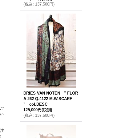
(
税込
:
137,500円
)
DRIES VAN NOTEN " FLOR
A 262 Q.4122 M.W.SCARF
" col.DESC
ご
125,000円
(税別)
い
(
税込
:
137,500円
)
ご注
の