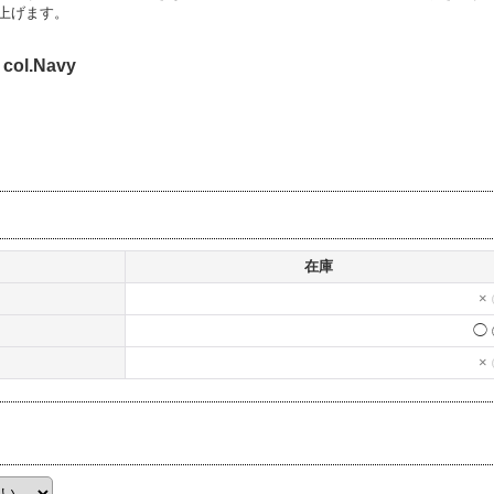
上げます。
col.Navy
在庫
×
◯
×