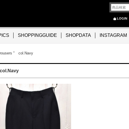
LOGIN
PICS
SHOPPINGGUIDE
SHOPDATA
INSTAGRAM
ousers " col.Navy
col.Navy