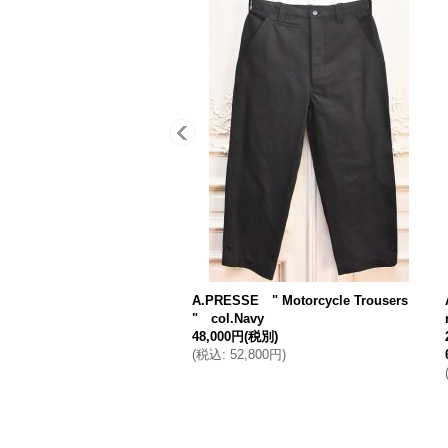
A.PRESSE " Motorcycle Trousers
" col.Navy
48,000円
(税別)
(
税込
:
52,800円
)