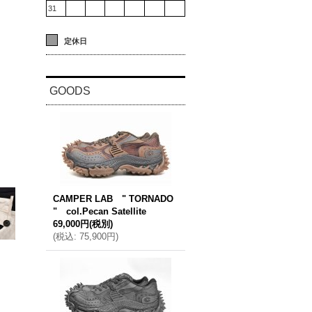
31
定休日
GOODS
CAMPER LAB " TORNADO
" col.Pecan Satellite
69,000円
(税別)
(
税込
:
75,900円
)