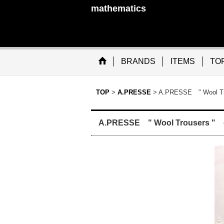
mathematics
BRANDS
ITEMS
TO
TOP
>
A.PRESSE
>
A.PRESSE " Wool Tr
A.PRESSE " Wool Trousers " 