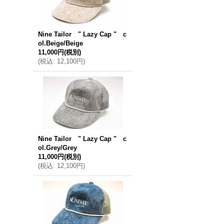
Nine Tailor " Lazy Cap " c
ol.Beige/Beige
11,000円
(税別)
(
税込
:
12,100円
)
Nine Tailor " Lazy Cap " c
ol.Grey/Grey
11,000円
(税別)
(
税込
:
12,100円
)