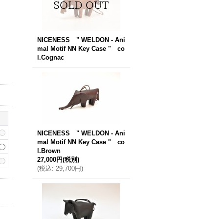
NICENESS " WELDON - Ani
mal Motif NN Key Case " co
l.Cognac
NICENESS " WELDON - Ani
mal Motif NN Key Case " co
l.Brown
27,000円
(税別)
(
税込
:
29,700円
)