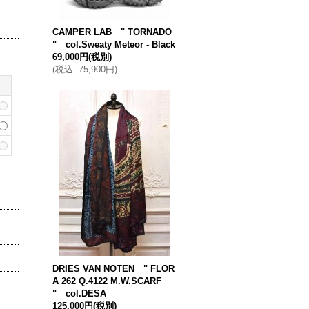
CAMPER LAB " TORNADO
" col.Sweaty Meteor - Black
69,000円
(税別)
(
税込
:
75,900円
)
DRIES VAN NOTEN " FLOR
A 262 Q.4122 M.W.SCARF
" col.DESA
125,000円
(税別)