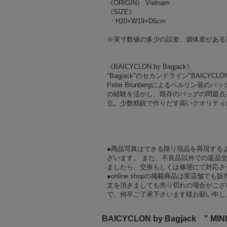
《ORIGIN》 Vietnam
《SIZE》
・H20×W19×D6cm
※実寸数値の多少の誤差、個体差がある
《BAICYCLON by Bagjack》
"Bagjack"のセカンドライン"BAICYCLO
Peter Brunbergによるベルリ
の経験を活かし、既存のバッグの問題点
立。少数精鋭で作りだす高いクオリティ
●商品写真はできる限り現品を再現する
ざいます。 また、不良品以外での返品
ましたら、交換もしくは修理にて対応さ
●online shopの掲載商品は実店
文を頂きましても売り切れの場合がござ
で、何卒ご了承下さいます様お願い申し
BAICYCLON by Bagjack " MIN