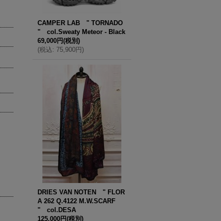
CAMPER LAB " TORNADO
" col.Sweaty Meteor - Black
69,000円
(税別)
(
税込
:
75,900円
)
DRIES VAN NOTEN " FLOR
A 262 Q.4122 M.W.SCARF
" col.DESA
125,000円
(税別)