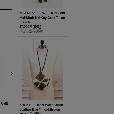
NICENESS " WELDON - Ani
mal Motif NN Key Case " co
l.Black
27,000円
(税別)
(
税込
:
29,700円
)
N UMB
BAICYCLON by Bagjack " BACK PA
TSATSAS " COEN - Le
KHOKI " Hand Patch Work
CK " col.Black
er / Hand Bag " col.
Leather Bag " col.Brown
16,500円
(税別)
148,000円
(税別)