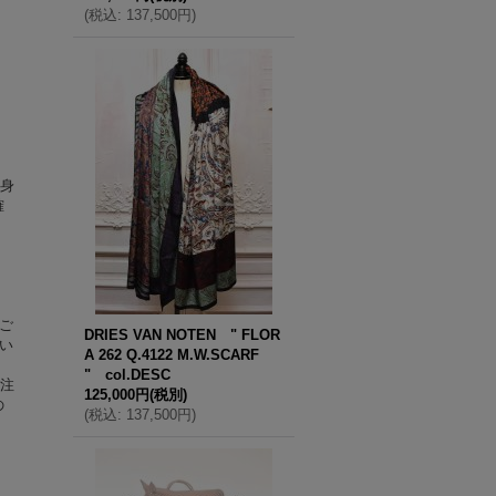
(
税込
:
137,500円
)
自身
確
ご
DRIES VAN NOTEN " FLOR
い
A 262 Q.4122 M.W.SCARF
" col.DESC
ご注
125,000円
(税別)
の
(
税込
:
137,500円
)