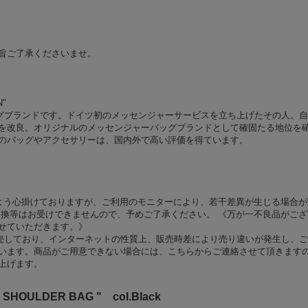
旨ご了承くださいませ。
N"
ン発のバッグブランドです。ドイツ初のメッセンジャーサービスを立ち上げたその人。
を改良。オリジナルのメッセンジャーバッグブランドとして確固たる地位を
のバッグやアクセサリーは、国内外で高い評価を得ています。
よう心掛けておりますが、ご利用のモニターにより、若干差異が生じる場合が
交換等はお受けできませんので、予めご了承ください。 《万が一不良品がござ
せていただきます。》
舗でも販売しており、インターネットの性質上、販売時差により売り違いが発生し、
います。商品がご用意できない場合には、こちらからご連絡させて頂きます
上げます。
I SHOULDER BAG " col.Black