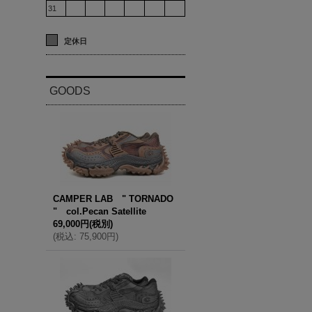
31
定休日
GOODS
CAMPER LAB " TORNADO
" col.Pecan Satellite
69,000円
(税別)
(
税込
:
75,900円
)