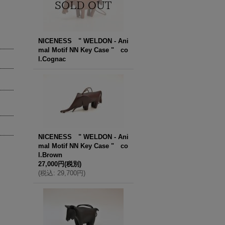
NICENESS " WELDON - Ani
mal Motif NN Key Case " co
l.Cognac
NICENESS " WELDON - Ani
mal Motif NN Key Case " co
l.Brown
27,000円
(税別)
(
税込
:
29,700円
)