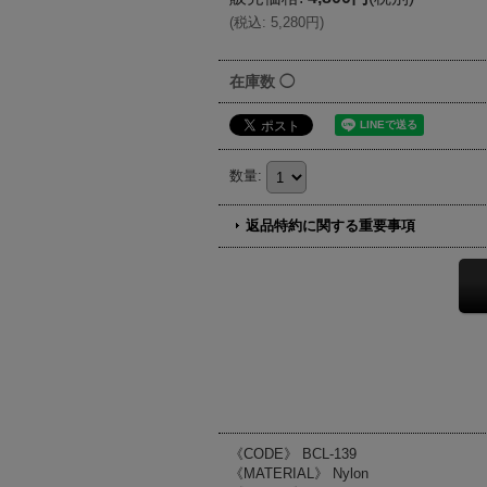
(
税込
:
5,280円
)
在庫数 ◯
数量
:
返品特約に関する重要事項
《CODE》 BCL-139
《MATERIAL》 Nylon