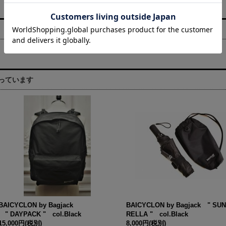
っています
BAICYCLON by Bagjack
BAICYCLON by Bagjack " SU
" DAYPACK " col.Black
RELLA " col.Black
15,000円
(税別)
8,000円
(税別)