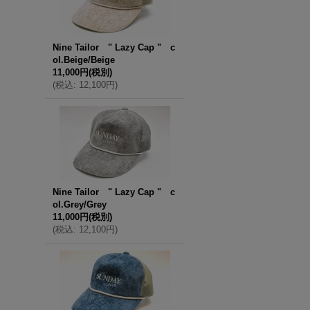
Nine Tailor " Lazy Cap " c
ol.Beige/Beige
11,000円
(税別)
(
税込
:
12,100円
)
Nine Tailor " Lazy Cap " c
ol.Grey/Grey
11,000円
(税別)
(
税込
:
12,100円
)