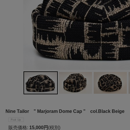
Nine Tailor " Marjoram Dome Cap " col.Black Beige
販売価格
:
15,000円
(税別)