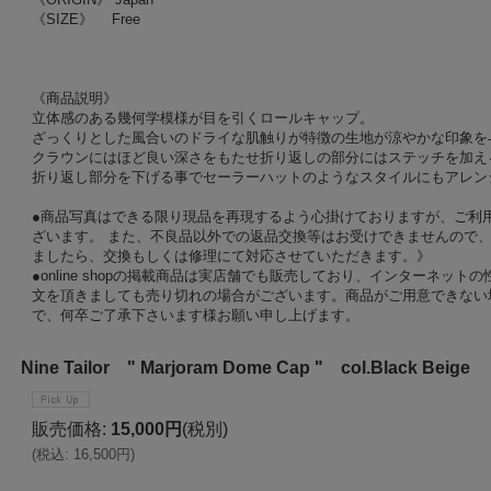
《SIZE》 Free
《商品説明》
立体感のある幾何学模様が目を引くロールキャップ。
ざっくりとした風合いのドライな肌触りが特徴の生地が涼やかな印象を
クラウンにはほど良い深さをもたせ折り返しの部分にはステッチを加え
折り返し部分を下げる事でセーラーハットのようなスタイルにもアレン
●商品写真はできる限り現品を再現するよう心掛けておりますが、ご利
ざいます。 また、不良品以外での返品交換等はお受けできませんので、
ましたら、交換もしくは修理にて対応させていただきます。》
●online shopの掲載商品は実店舗でも販売しており、インターネッ
文を頂きましても売り切れの場合がございます。商品がご用意できない
で、何卒ご了承下さいます様お願い申し上げます。
Nine Tailor " Marjoram Dome Cap " col.Black Beige
販売価格
:
15,000円
(税別)
(
税込
:
16,500円
)