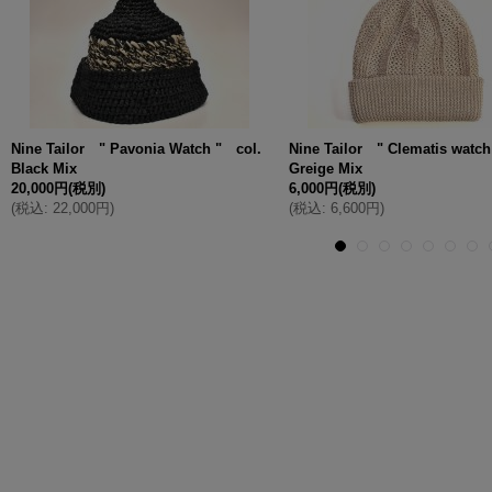
Nine Tailor " Pavonia Watch " col.
Nine Tailor " Clematis watch
Black Mix
Greige Mix
20,000円
(税別)
6,000円
(税別)
(
税込
:
22,000円
)
(
税込
:
6,600円
)