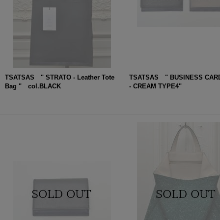
TSATSAS " STRATO - Leather Tote
TSATSAS " BUSINESS CAR
Bag " col.BLACK
- CREAM TYPE4"