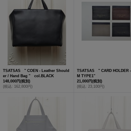
TSATSAS " COEN - Leather Should
TSATSAS " CARD HOLDER -
er / Hand Bag " col.BLACK
M TYPE1"
148,000円
(税別)
21,000円
(税別)
(
税込
:
162,800円
)
(
税込
:
23,100円
)