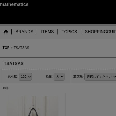
mathematics
BRANDS
ITEMS
TOPICS
SHOPPINGGUI
TOP
>
TSATSAS
TSATSAS
表示数
:
画像
:
並び順
:
13
件