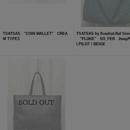
TSATSAS "COIN WALLET" CREA
TSATSAS by Kvadrat-Raf Sim
M TYPE3
"FLUKE" SO_FER 2wayPu
l.PILOT / BEIGE