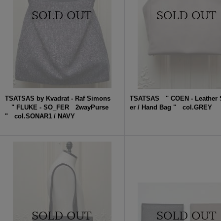
TSATSAS by Kvadrat - Raf Simons
TSATSAS " COEN - Leather 
" FLUKE - SO_FER 2wayPurse
er / Hand Bag " col.GREY
" col.SONAR1 / NAVY