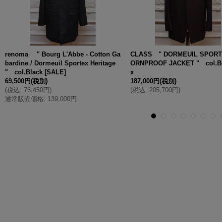
renoma " Bourg L'Abbe - Cotton Ga
CLASS " DORMEUIL SPORT
bardine / Dormeuil Sportex Heritage
ORNPROOF JACKET " col.B
" col.Black
[
SALE
]
x
69,500円
(税別)
187,000円
(税別)
(
税込
:
76,450円
)
(
税込
:
205,700円
)
通常販売価格
:
139,000円