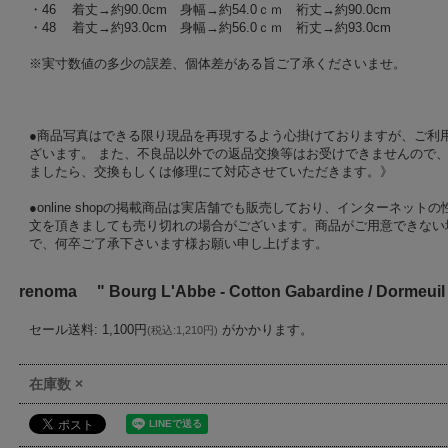
・46 着丈→約90.0cm 身幅→約54.0ｃｍ 裄丈→約90.0cm
・48 着丈→約93.0cm 身幅→約56.0ｃｍ 裄丈→約93.0cm
※実寸数値の多少の誤差、個体差がある旨ご了承くださいませ。
●商品写真はできる限り現品を再現するよう心掛けておりますが、ご利
ざいます。 また、不良品以外での返品交換等はお受けできませんので、
ましたら、交換もしくは修理にて対応させていただきます。》
●online shopの掲載商品は実店舗でも販売しており、インターネッ
文を頂きましても売り切れの場合がございます。商品がご用意できない
で、何卒ご了承下さいます様お願い申し上げます。
renoma " Bourg L'Abbe - Cotton Gabardine / Dormeuil
セール送料
:
1,100円
がかかります。
(
税込
:
1,210円
)
在庫数 ×