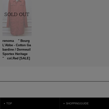
renoma " Bourg
L'Abbe - Cotton Ga
bardine / Dormeuil
Sportex Heritage
" col.Red
[
SALE
]
TOP
SHOPPINGGUIDE