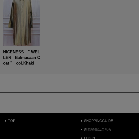
NICENESS " WEL
LER - Balmacaan C
oat " col.Khaki
TOP
SHOPPINGGUIDE
新規登録はこちら
LOGIN