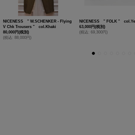
NICENESS " W.SCHENKER - Flying
NICENESS " FOLK " col.Ye
V Chk Trousers " col.Khaki
63,000円
(税別)
80,000円
(税別)
(
税込
:
69,300円
)
(
税込
:
88,000円
)