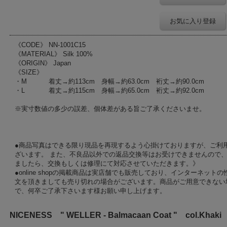
お気に入り登録
《CODE》 NN-1001C15
《MATERIAL》 Silk 100%
《ORIGIN》 Japan
《SIZE》
・M 着丈→約113cm 身幅→約63.0cm 裄丈→約90.0cm
・L 着丈→約115cm 身幅→約65.0cm 裄丈→約92.0cm
※実寸数値の多少の誤差、個体差がある旨ご了承くださいませ。
●商品写真はできる限り現品を再現するよう心掛けておりますが、ご利
ざいます。 また、不良品以外での返品交換等はお受けできませんので、
ましたら、交換もしくは修理にて対応させていただきます。》
●online shopの掲載商品は実店舗でも販売しており、インターネッ
文を頂きましても売り切れの場合がございます。商品がご用意できない
で、何卒ご了承下さいます様お願い申し上げます。
NICENESS " WELLER - Balmacaan Coat " col.Khaki