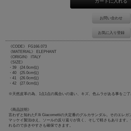
お問い合わせ
お気に入り登録
《CODE》 FG166.073
《MATERIAL》 ELEPHANT
《ORIGIN》 ITALY
《SIZE》
・39 (24.0cm位)
・40 (25.0cm位)
・41 (26.0cm位)
・42 (27.0cm位)
※天然皮革の為、1点1点の風合いの違い、キズ、色ムラがある事をご
《商品説明》
言わずと知れたF.lli Giacomettiの大定番のグルカサンダル。その
マッケイ製法ゆえ、ソールの反り返りが良く、そして軽さもあります。
れるので歩きやすさも確保できます。