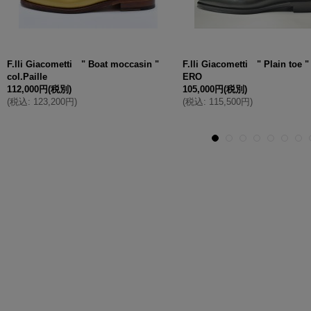
F.lli Giacometti " Boat moccasin "
F.lli Giacometti " Plain toe 
col.Paille
ERO
112,000円
(税別)
105,000円
(税別)
(
税込
:
123,200円
)
(
税込
:
115,500円
)