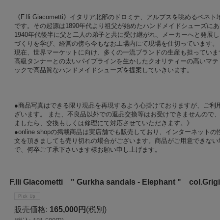
《F.lli Giacometti》イタリア北部のドロミテ、アルプスを眺め
です。その起源は1890年代より祖父が始めたハンドメイドシューズに
1940年代後半に父と二人の弟子と共に受け継がれ、メーカーへと発展しまし
づくりを学び、経営の傍ら今もなお工場内にて現場を仕切っています。
現在、世界マーケットに向け、多くの一流ブランドの生産も担っていま
高級タンナーとの太いパイプラインを生かしたクオリティーの高いマテ
ックで高品質なハンドメイドシューズを提案していきいます。
●商品写真はできる限り現品を再現するよう心掛けておりますが、ご利
ざいます。 また、不良品以外での返品交換等はお受けできませんので、
ましたら、交換もしくは修理にて対応させていただきます。》
●online shopの掲載商品は実店舗でも販売しており、インターネッ
文を頂きましても売り切れの場合がございます。商品がご用意できない
で、何卒ご了承下さいます様お願い申し上げます。
F.lli Giacometti " Gurkha sandals - Elephant " col.Grig
販売価格
:
165,000円
(税別)