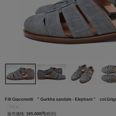
F.lli Giacometti " Gurkha sandals - Elephant " col.Grig
販売価格
:
165,000円
(税別)