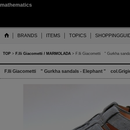
mathematics
BRANDS
ITEMS
TOPICS
SHOPPINGGUI
TOP
>
F.lli Giacometti / MARMOLADA
>
F.lli Giacometti " Gurkha sanda
F.lli Giacometti " Gurkha sandals - Elephant " col.Grigi