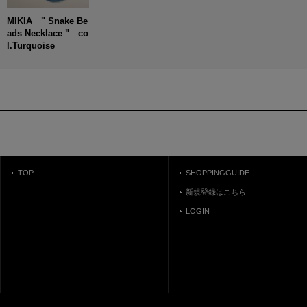
MIKIA " Snake Be
ads Necklace " co
l.Turquoise
TOP
SHOPPINGGUIDE
新規登録はこちら
LOGIN