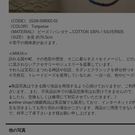
《CODE》 151M-008002-01
《COLOR》 Turquoise
《MATERIAL》 ビーズ / バンダナ→COTTON 100% / SILVER925
《SIZE》 全長 約76.5cm
※若干の個体差があります。
≪MIKIA≫
訪れる国や町、その色彩や歴史、そこに暮らす人々をイメージし、どの
に流されないアクセサリーやジュエリーを提案しています。
それらは宝石にまつわる神話や伝説、モダンとクラシックを併せ持つオ
※天然石、トレードビーズを使用しているため、一点一点、色やビーズ
●商品写真はできる限り現品を再現するよう心掛けておりますが、ご利
ざいます。 また、不良品以外での返品交換等はお受けできませんので、
ましたら、交換もしくは修理にて対応させていただきます。》
●online shopの掲載商品は実店舗でも販売しており、インターネッ
文を頂きましても売り切れの場合がございます。商品がご用意できない
で、何卒ご了承下さいます様お願い申し上げます。
他の写真