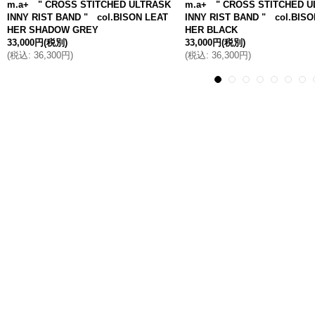
m.a+ " CROSS STITCHED ULTRASK
m.a+ " CROSS STITCHED U
INNY RIST BAND " col.BISON LEAT
INNY RIST BAND " col.BISO
HER SHADOW GREY
HER BLACK
33,000円
(税別)
33,000円
(税別)
(
税込
:
36,300円
)
(
税込
:
36,300円
)