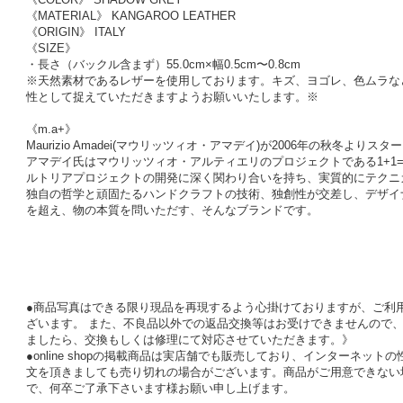
《MATERIAL》 KANGAROO LEATHER
《ORIGIN》 ITALY
《SIZE》
・長さ（バックル含まず）55.0cm×幅0.5cm〜0.8cm
※天然素材であるレザーを使用しております。キズ、ヨゴレ、色ムラな
性として捉えていただきますようお願いいたします。※
《m.a+》
Maurizio Amadei(マウリッツィオ・アマデイ)が2006年の秋冬より
アマデイ氏はマウリッツィオ・アルティエリのプロジェクトである1+1=3sr
ルトリアプロジェクトの開発に深く関わり合いを持ち、実質的にテクニ
独自の哲学と頑固たるハンドクラフトの技術、独創性が交差し、デザイ
を超え、物の本質を問いただす、そんなブランドです。
●商品写真はできる限り現品を再現するよう心掛けておりますが、ご利
ざいます。 また、不良品以外での返品交換等はお受けできませんので、
ましたら、交換もしくは修理にて対応させていただきます。》
●online shopの掲載商品は実店舗でも販売しており、インターネッ
文を頂きましても売り切れの場合がございます。商品がご用意できない
で、何卒ご了承下さいます様お願い申し上げます。