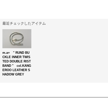
最近チェックしたアイテム
m.a+ " RUND BU
CKLE INNER TWIS
TED DOUBLE RIST
BAND " col.KANG
EROO LEATHER S
HADOW GREY