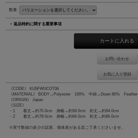
数量
:
返品特約に関する重要事項
お問い合わせ
お気に入り登録
《CODE》 KU5FWUCOT06
《MATERIAL》 BODY→Polyester 100% 中綿→Down 80% Feathe
《ORIGIN》 Japan
《SIZE》
・1 着丈→約75.0cm 身幅→約58.0cm 裄丈→約84.0cm
・2 着丈→約78.0cm 身幅→約66.0cm 裄丈→約86.0cm
※実寸数値の多少の誤差、個体差がある旨ご了承くださいませ。