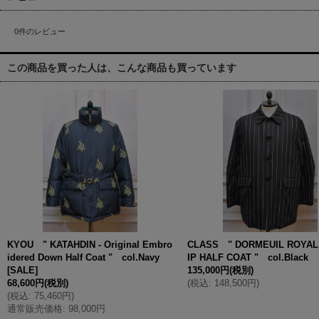
0
件のレビュー
この商品を買った人は、こんな商品も買っています
KYOU " KATAHDIN - Original Embro
CLASS " DORMEUIL ROYAL 
idered Down Half Coat " col.Navy
IP HALF COAT " col.Black
[
SALE
]
135,000円
(税別)
68,600円
(税別)
(
税込
:
148,500円
)
(
税込
:
75,460円
)
通常販売価格
:
98,000円