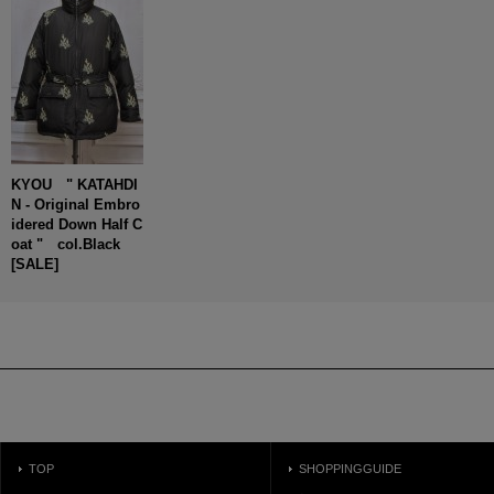
KYOU " KATAHDI
N - Original Embro
idered Down Half C
oat " col.Black
[
SALE
]
TOP
SHOPPINGGUIDE