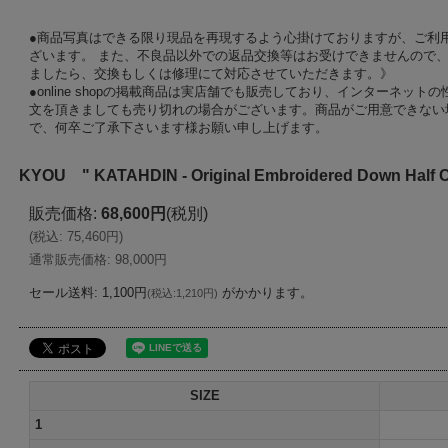
●商品写真はできる限り現品を再現するよう心掛けておりますが、ご利
ざいます。 また、不良品以外での返品交換等はお受けできませんので、
ましたら、交換もしくは修理にて対応させていただきます。》
●online shopの掲載商品は実店舗でも販売しており、インターネッ
文を頂きましても売り切れの場合がございます。商品がご用意できない
で、何卒ご了承下さいます様お願い申し上げます。
KYOU " KATAHDIN - Original Embroidered Down Half C
販売価格
:
68,600円
(税別)
(
税込
:
75,460円
)
通常販売価格
:
98,000円
セール送料
:
1,100円
がかかります。
(
税込
:
1,210円
)
SIZE
1