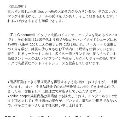
《商品説明》
言わずと知れたF.lli Giacomettiの大定番のグルカサンダル。その
マッケイ製法ゆえ、ソールの反り返りが良く、そして軽さもあります。
れるので歩きやすさも確保できます。
《F.lli Giacometti》イタリア北部のドロミテ、アルプスを眺め
です。その起源は1890年代より祖父が始めたハンドメイドシューズに
1940年代後半に父と二人の弟子と共に受け継がれ、メーカーへと発展しまし
づくりを学び、経営の傍ら今もなお工場内にて現場を仕切っています。
現在、世界マーケットに向け、多くの一流ブランドの生産も担っていま
高級タンナーとの太いパイプラインを生かしたクオリティーの高いマテ
ックで高品質なハンドメイドシューズを提案していきいます。
●商品写真はできる限り現品を再現するよう心掛けておりますが、ご利
ざいます。 また、不良品以外での返品交換等はお受けできませんので、
ましたら、交換もしくは修理にて対応させていただきます。》
●online shopの掲載商品は実店舗でも販売しており、インターネッ
文を頂きましても売り切れの場合がございます。商品がご用意できない
で、何卒ご了承下さいます様お願い申し上げます。