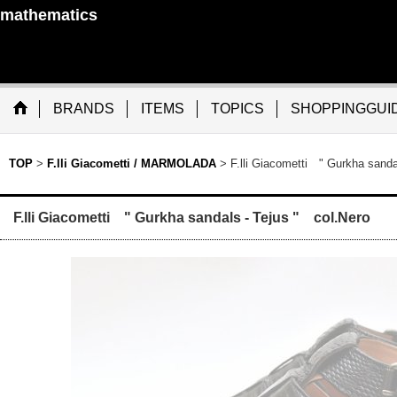
mathematics
BRANDS
ITEMS
TOPICS
SHOPPINGGUI
TOP
>
F.lli Giacometti / MARMOLADA
>
F.lli Giacometti " Gurkha sanda
F.lli Giacometti " Gurkha sandals - Tejus " col.Nero