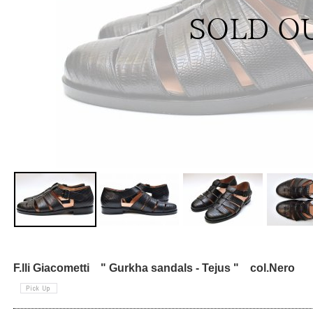
F.lli Giacometti " Gurkha sandals - Tejus " col.Nero