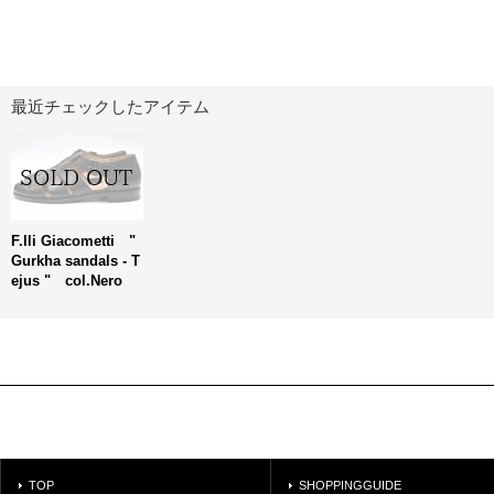
最近チェックしたアイテム
F.lli Giacometti "
Gurkha sandals - T
ejus " col.Nero
TOP
SHOPPINGGUIDE