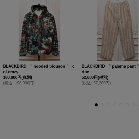
BLACKBIRD " hooded blouson " c
BLACKBIRD " pajama pant "
ol.crazy
ripe
180,000円
(税別)
52,000円
(税別)
(
税込
:
198,000円
)
(
税込
:
57,200円
)