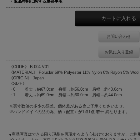
返品特約に関する重要事項
お問い合わせ
お気に入り登録
《CODE》 B-004-V01
《MATERIAL》 Poluclar 69% Polyester 11% Nylon 8% Rayon 5% Wool
《ORIGIN》 Japan
《SIZE》
・0 着丈→約67.0cm 身幅→約56.0cm 肩幅→約43.0cm
・1 着丈→約69.0cm 身幅→約60.0cm 肩幅→約44.0cm
※実寸数値の多少の誤差、個体差がある旨ご了承くださいませ。
※ハンドメイドの品の為、柄（配置）が1点1点 若干 異なります。
●商品写真はできる限り現品を再現するよう心掛けておりますが、ご利
ざいます。 また、不良品以外での返品交換等はお受けできませんので、