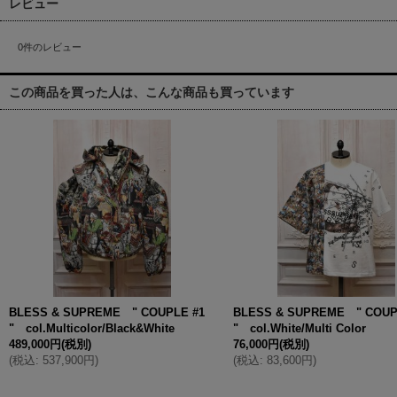
レビュー
0
件のレビュー
この商品を買った人は、こんな商品も買っています
BLESS & SUPREME " COUPLE #1
BLESS & SUPREME " COUPL
" col.Multicolor/Black&White
" col.White/Multi Color
489,000円
(税別)
76,000円
(税別)
(
税込
:
537,900円
)
(
税込
:
83,600円
)